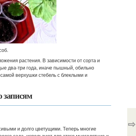
соб.
ожения растения. В зависимости от сорта и
ые два-три года, иначе пышный, обильно
самой верхушки стебель с блеклыми и
о записям
⇨
ивыми и долго цветущими. Теперь многие
оего сада, используют для этого многолетние и