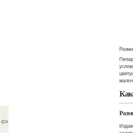
Размн
Пелар
услов
цвету
малоч
Как
Размн
⇦
Издав
садов