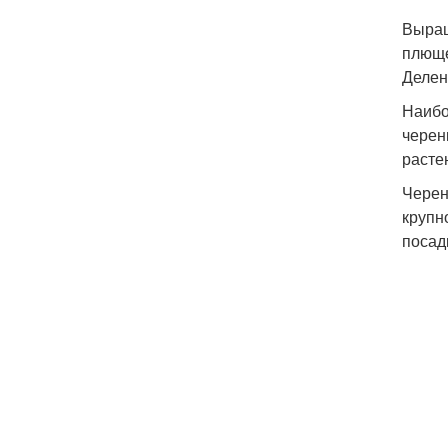
Выращ
плюще
Делен
Наибо
черен
расте
Черен
крупн
посад