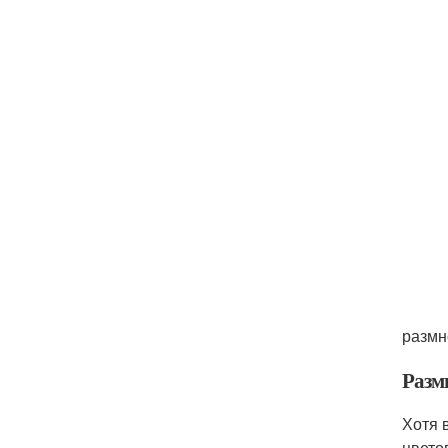
размн
Разм
Хотя 
цвето