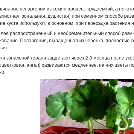
ивание пеларгонии из семян процесс трудоемкий, а некото
листная, зональная, душистая) при семенном способе раз
ие куста используют, в основном, при пересадке растения н
лее распространенный и необременительный способ разм
кование. Пеларгония, выращенная из черенка, полностью с
ния.
ки зональной герани зацветают через 2-3 месяца после уко
оцветковая, ангел) развиваются медленнее, на них цветы п
ки.