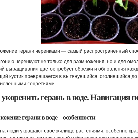
ожение герани черенками — самый распространенный спо
гонию черенкуют не только для размножения, но и для омол
ий выращивания цветок требует обрезки и обновления кажд
щий кустик превращается в вытянувшийся, оголившийся до 
исленными соцветиями.
 укоренить герань в воде. Навигация п
ожение герани в воде – особенности
на люди украшают свое жилище растениями, особенно крас
оды прилагают немало усилий и фантазии для украшения св