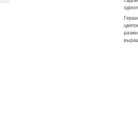
однол
Геран
цвето
размн
выращ