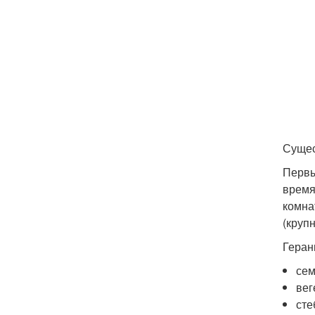
Сущес
Первы
время
комна
(круп
Геран
сем
вег
сте