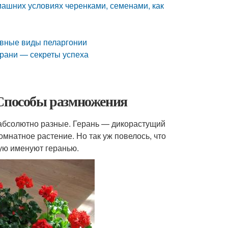
машних условиях черенками, семенами, как
овные виды пеларгонии
ерани — секреты успеха
 Способы размножения
 абсолютно разные. Герань — дикорастущий
омнатное растение. Но так уж повелось, что
ую именуют геранью.