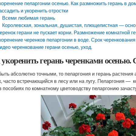
коренение пеларгонии осенью. Как размножить герань в до
ассадить и укоренить отростки
Всеми любимая герань
Королевская, зональная, душистая, плющелистная — осн
еренок герани не пускает корни. Размножение комнатной г
коренение черенков пеларгонии в воде. Срок черенкования
идео черенкование герани осенью, уход.
 укоренить герань черенками осенью.
быть абсолютно точными, то пеларгония и герань растения
к, часто встречающийся в лесу или на лугу. Пеларгония — к
в пособиях по комнатному цветоводству пеларгонию зачаст