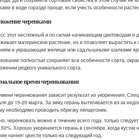
ками в воде гораздо проще, если учесть особенности расте
ножение черенками
сс этот несложный и по силам начинающим цветоводам и 
живает материнское растение, но и позволяет вырастить 
нием и украшающие жилище или сад пышными шапками ярк
кование полностью сохраняет все особенности сорта, окраск
ожении редкого уникального сорта.
мальное время черенкования
емени черенкования зависит результат их укоренения. Спе
ля до 15-20 марта. За зиму герань вытягивается из-за нед
му необходимо проводить обрезку пеларгонии.
но, черенковать можно в течение всего года, только следуе
 50%. Хорошо укореняется герань в сентябре, когда кустик 
ние начнет цвести только на следующий год.