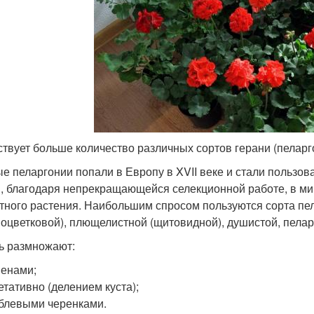
твует больше количество различных сортов герани (пеларг
е пеларгонии попали в Европу в XVII веке и стали пользо
, благодаря непрекращающейся селекционной работе, в мир
тного растения. Наибольшим спросом пользуются сорта пел
ноцветковой), плющелистной (щитовидной), душистой, пелар
ь размножают:
енами;
етативно (делением куста);
блевыми черенками.