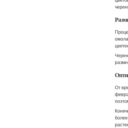
черен
Разм
Проце
омола
цвете
Черен
размн
Опти
От вр
февра
поэто
Конеч
более
расте