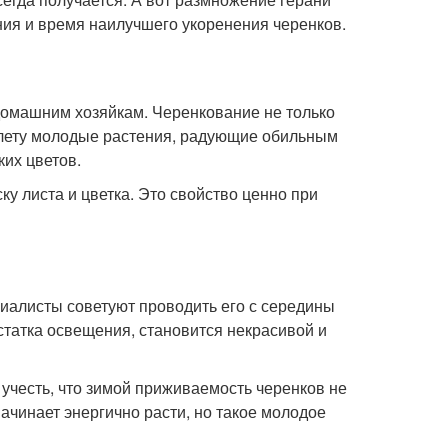
ния и время наилучшего укоренения черенков.
домашним хозяйкам. Черенкование не только
к лету молодые растения, радующие обильным
их цветов.
у листа и цветка. Это свойство ценно при
циалисты советуют проводить его с середины
остатка освещения, становится некрасивой и
т учесть, что зимой приживаемость черенков не
начинает энергично расти, но такое молодое