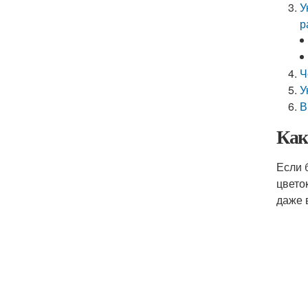
У
р
Ч
У
В
Как
Если 
цвето
даже 