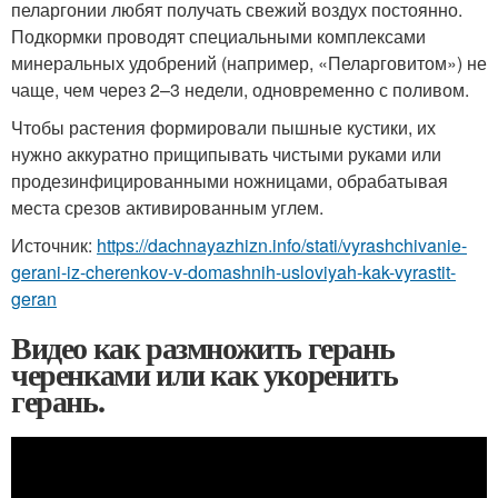
пеларгонии любят получать свежий воздух постоянно.
Подкормки проводят специальными комплексами
минеральных удобрений (например, «Пеларговитом») не
чаще, чем через 2–3 недели, одновременно с поливом.
Чтобы растения формировали пышные кустики, их
нужно аккуратно прищипывать чистыми руками или
продезинфицированными ножницами, обрабатывая
места срезов активированным углем.
Источник:
https://dachnayazhizn.info/stati/vyrashchivanie-
gerani-iz-cherenkov-v-domashnih-usloviyah-kak-vyrastit-
geran
Видео как размножить герань
черенками или как укоренить
герань.