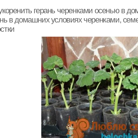
 укоренить герань черенками осенью в до
ань в домашних условиях черенками, семе
остки