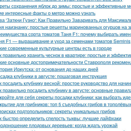
реты сохранения яблок до зимы: простые и эффективные 
ие интересные факты о метро можно узнать
ва 'Заткни Гузно': Как Правильно Заваривать для Максима
ня наизнанку: простые рецепты маринованных огурцов на 
еимущества сорта томатов Таня F1: почему выбирать имен
ня F1 — выращивание и уход за семенами томатов Seminis
кие современные культурные центры есть в городе
к правильно хранить чеснок в квартире: простые и эффект
кие основные достопримечательности Ставрополя рекоменд
тория Иркутска: от основания до наших дней
садка клубники в августе: пошаговая инструкция
к посадить клубнику весной: простое руководство для нач
к правильно посадить клубнику в августе: основные правил
кройте для себя секреты посадки клубники: как выбрать ид
крытие для грибников: топ 5 съедобных грибов в тополёвы
поисках подтопольников: секреты уникальных грибов
к быстро определить спелость тыквы: лучшие лайфхаки
одоношение плодовых деревьев: когда ждать урожай