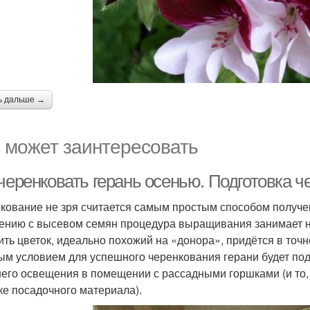
ь дальше →
 может заинтересовать
черенковать герань осенью. Подготовка ч
кование не зря считается самым простым способом получен
ению с высевом семян процедура выращивания занимает 
ить цветок, идеально похожий на «донора», придётся в точ
ым условием для успешного черенкования герани будет по
его освещения в помещении с рассадными горшками (и то,
ке посадочного материала).