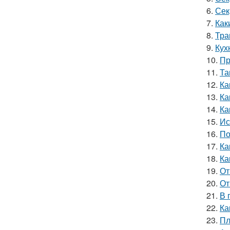
6.
Сек
7.
Как
8.
Тра
9.
Кух
10.
Пр
11.
Та
12.
Ка
13.
Ка
14.
Ка
15.
Ис
16.
По
17.
Ка
18.
Ка
19.
От
20.
От
21.
В 
22.
Ка
23.
Пл