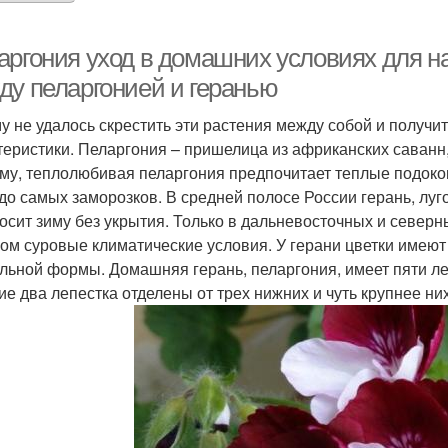
аргония уход в домашних условиях для н
ду пеларгонией и геранью
у не удалось скрестить эти растения между собой и получит
теристики. Пеларгония – пришелица из африканских саванн,
му, теплолюбивая пеларгония предпочитает теплые подоконн
 до самых заморозков. В средней полосе России герань, луг
осит зиму без укрытия. Только в дальневосточных и северн
ом суровые климатические условия. У герани цветки имеют 5
льной формы. Домашняя герань, пеларгония, имеет пяти л
ие два лепестка отделены от трех нижних и чуть крупнее них