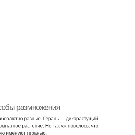
особы размножения
 абсолютно разные. Герань — дикорастущий
омнатное растение. Но так уж повелось, что
ую именуют геранью.