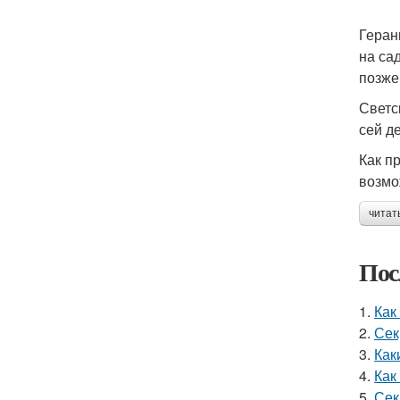
Геран
на са
позже
Светс
сей де
Как п
возмо
читат
Пос
1.
Как
2.
Сек
3.
Как
4.
Как
5.
Сек