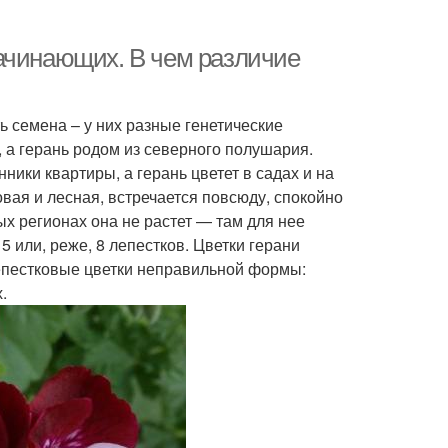
ачинающих. В чем различие
ь семена – у них разные генетические
 а герань родом из северного полушария.
ики квартиры, а герань цветет в садах и на
овая и лесная, встречается повсюду, спокойно
ых регионах она не растет — там для нее
 или, реже, 8 лепестков. Цветки герани
епестковые цветки неправильной формы:
.