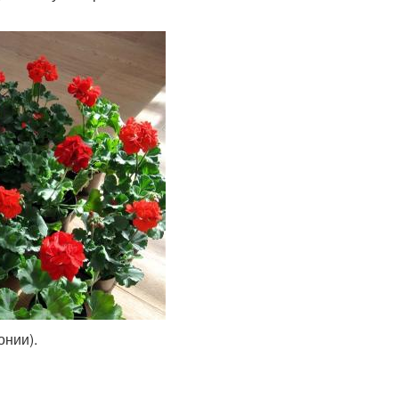
онии).