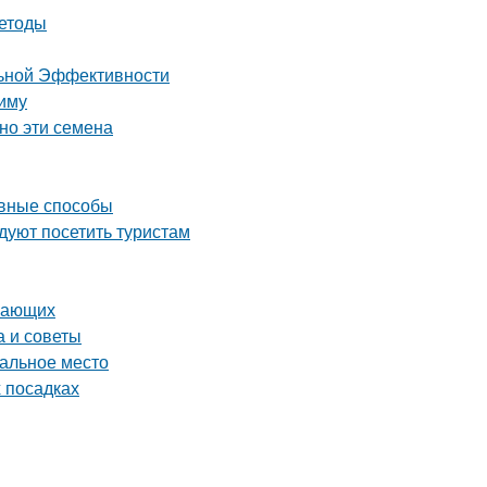
методы
льной Эффективности
зиму
но эти семена
ивные способы
уют посетить туристам
инающих
а и советы
еальное место
х посадках