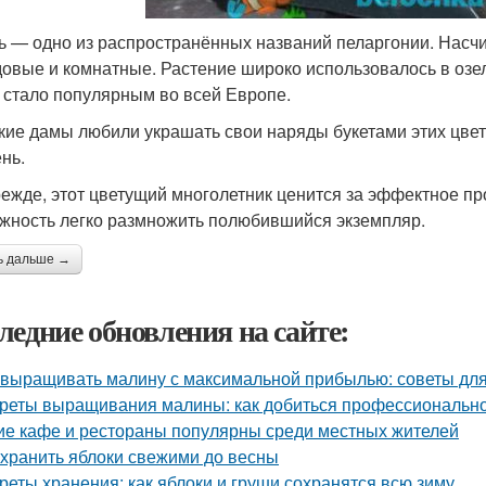
ь — одно из распространённых названий пеларгонии. Насчи
довые и комнатные. Растение широко использовалось в озел
 стало популярным во всей Европе.
кие дамы любили украшать свои наряды букетами этих цвет
нь.
режде, этот цветущий многолетник ценится за эффектное п
жность легко размножить полюбившийся экземпляр.
ь дальше →
ледние обновления на сайте:
 выращивать малину с максимальной прибылью: советы дл
реты выращивания малины: как добиться профессионально
ие кафе и рестораны популярны среди местных жителей
 хранить яблоки свежими до весны
реты хранения: как яблоки и груши сохранятся всю зиму