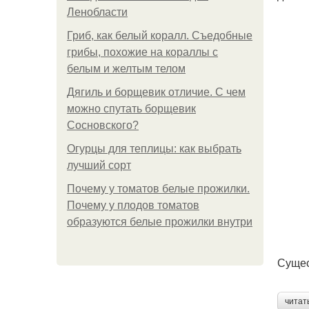
Ленобласти
Гриб, как белый коралл. Съедобные
грибы, похожие на кораллы с
белым и желтым телом
Дягиль и борщевик отличие. С чем
можно спутать борщевик
Сосновского?
Огурцы для теплицы: как выбрать
лучший сорт
Почему у томатов белые прожилки.
Почему у плодов томатов
образуются белые прожилки внутри
Сущес
читат