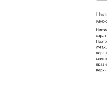
Пел
меж
Ником
харак
Поэто
лугах
перен
слишк
прави
верхн