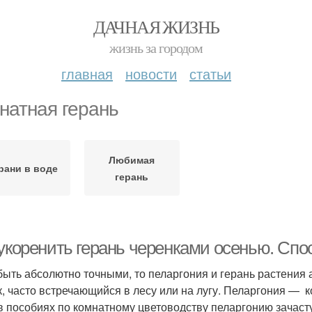
ДАЧНАЯ ЖИЗНЬ
жизнь за городом
главная
новости
статьи
натная герань
Любимая
рани в воде
герань
 укоренить герань черенками осенью. Сп
быть абсолютно точными, то пеларгония и герань растения
к, часто встречающийся в лесу или на лугу. Пеларгония — к
в пособиях по комнатному цветоводству пеларгонию зачаст