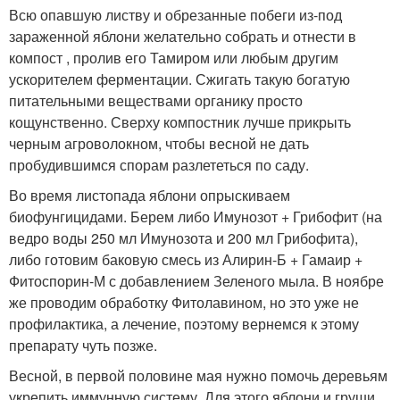
Всю опавшую листву и обрезанные побеги из-под
зараженной яблони желательно собрать и отнести в
компост , пролив его Тамиром или любым другим
ускорителем ферментации. Сжигать такую богатую
питательными веществами органику просто
кощунственно. Сверху компостник лучше прикрыть
черным агроволокном, чтобы весной не дать
пробудившимся спорам разлететься по саду.
Во время листопада яблони опрыскиваем
биофунгицидами. Берем либо Имунозот + Грибофит (на
ведро воды 250 мл Имунозота и 200 мл Грибофита),
либо готовим баковую смесь из Алирин-Б + Гамаир +
Фитоспорин-М с добавлением Зеленого мыла. В ноябре
же проводим обработку Фитолавином, но это уже не
профилактика, а лечение, поэтому вернемся к этому
препарату чуть позже.
Весной, в первой половине мая нужно помочь деревьям
укрепить иммунную систему. Для этого яблони и груши