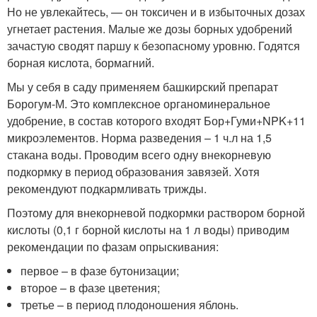
Но не увлекайтесь, — он токсичен и в избыточных дозах
угнетает растения. Малые же дозы борных удобрений
зачастую сводят паршу к безопасному уровню. Годятся
борная кислота, бормагний.
Мы у себя в саду применяем башкирский препарат
Борогум-М. Это комплексное органоминеральное
удобрение, в состав которого входят Бор+Гуми+NPK+11
микроэлементов. Норма разведения – 1 ч.л на 1,5
стакана воды. Проводим всего одну внекорневую
подкормку в период образования завязей. Хотя
рекомендуют подкармливать трижды.
Поэтому для внекорневой подкормки раствором борной
кислоты (0,1 г борной кислоты на 1 л воды) приводим
рекомендации по фазам опрыскивания:
первое – в фазе бутонизации;
второе – в фазе цветения;
третье – в период плодоношения яблонь.