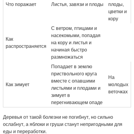
Что поражает
Листья, завязи и плоды
плоды,
цветки и
кору
С ветром, птицами и
насекомыми, попадая
Как
на кору и листья и
распространяется
начиная быстро
размножаться
Попадает в землю
приствольного круга
На
вместе с опавшими
Как зимует
молодых
листьями и плодами и
веточках
зимует в
перегнивающем опаде
Деревья от такой болезни не погибнут, но сильно
ослабнут, а яблоки и груши станут непригодными для
еды и переработки.