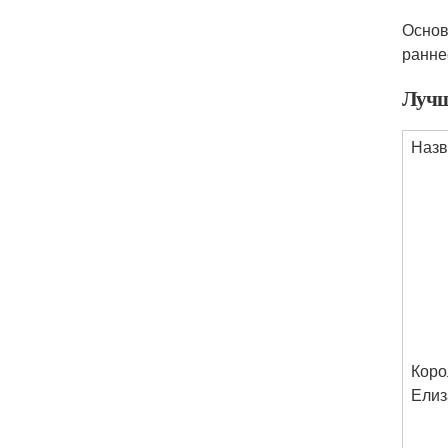
Основ
ранне
Лучш
Назв
Коро
Елиз