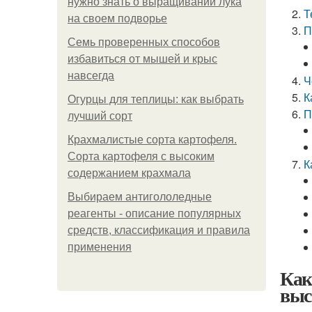
нужно знать о выращивании лука
Т
на своем подворье
П
Семь проверенных способов
избавиться от мышей и крыс
навсегда
Ч
К
Огурцы для теплицы: как выбрать
П
лучший сорт
Крахмалистые сорта картофеля.
Сорта картофеля с высоким
К
содержанием крахмала
Выбираем антигололедные
реагенты - описание популярных
средств, классификация и правила
применения
Как
выс