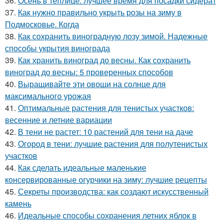
36.
Осень в теплице: лучшее время для посадки сидерат
37.
Как нужно правильно укрыть розы на зиму в
Подмосковье. Когда
38.
Как сохранить виноградную лозу зимой. Надежные
способы укрытия винограда
39.
Как хранить виноград до весны. Как сохранить
виноград до весны: 5 проверенных способов
40.
Выращивайте эти овощи на солнце для
максимального урожая
41.
Оптимальные растения для тенистых участков:
весенние и летние вариации
42.
В тени не растет: 10 растений для тени на даче
43.
Огород в тени: лучшие растения для полутенистых
участков
44.
Как сделать идеальные маленькие
консервированные огурчики на зиму: лучшие рецепты
45.
Секреты производства: как создают искусственный
камень
46.
Идеальные способы сохранения летних яблок в