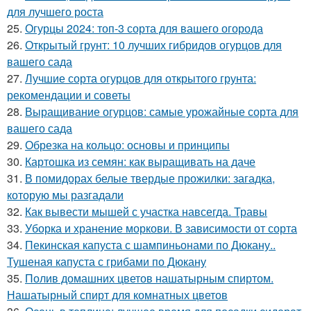
для лучшего роста
25.
Огурцы 2024: топ-3 сорта для вашего огорода
26.
Открытый грунт: 10 лучших гибридов огурцов для
вашего сада
27.
Лучшие сорта огурцов для открытого грунта:
рекомендации и советы
28.
Выращивание огурцов: самые урожайные сорта для
вашего сада
29.
Обрезка на кольцо: основы и принципы
30.
Картошка из семян: как выращивать на даче
31.
В помидорах белые твердые прожилки: загадка,
которую мы разгадали
32.
Как вывести мышей с участка навсегда. Травы
33.
Уборка и хранение моркови. В зависимости от сорта
34.
Пекинская капуста с шампиньонами по Дюкану..
Тушеная капуста с грибами по Дюкану
35.
Полив домашних цветов нашатырным спиртом.
Нашатырный спирт для комнатных цветов