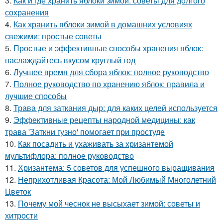
3.
Как и где хранить яблоки зимой: советы для долгого
сохранения
4.
Как хранить яблоки зимой в домашних условиях
свежими: простые советы
5.
Простые и эффективные способы хранения яблок:
наслаждайтесь вкусом круглый год
6.
Лучшее время для сбора яблок: полное руководство
7.
Полное руководство по хранению яблок: правила и
лучшие способы
8.
Трава для заткания дыр: для каких целей используется
9.
Эффективные рецепты народной медицины: как
трава 'Заткни гузно' помогает при простуде
10.
Как посадить и ухаживать за хризантемой
мультифлора: полное руководство
11.
Хризантема: 5 советов для успешного выращивания
12.
Неприхотливая Красота: Мой Любимый Многолетний
Цветок
13.
Почему мой чеснок не высыхает зимой: советы и
хитрости