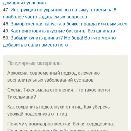
домашних условиях
47.
Инструкция по укрытию роз на зиму: ответы на 8
наиболее часто задаваемых вопросов
48.
Замороженная капуста в бочке: правда или вымысел
49.
Как приготовить вкусные бисквиты без шпината
50.
Забыли купить шпинат? Не беда! Вот что можно
добавить в салат вместо него
Популярные материалы
Аркоксиа: современный подход к лечению
воспалительных заболеваний суставов
Схема Тихельмана отопления. Что такое петля
Тихельмана?
Как сохранить подсолнухи от птиц. Как уберечь
урожай подсолнуха от птиц
Почему у помидоров жесткая белая сердцевина.
Причины появления белой середины томатов