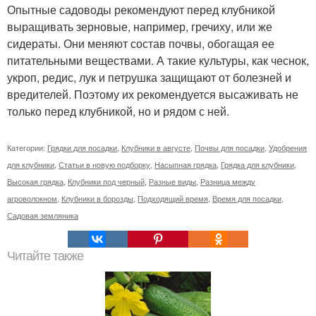
Опытные садоводы рекомендуют перед клубникой
выращивать зерновые, например, гречиху, или же
сидераты. Они меняют состав почвы, обогащая ее
питательными веществами. А такие культуры, как чеснок,
укроп, редис, лук и петрушка защищают от болезней и
вредителей. Поэтому их рекомендуется высаживать не
только перед клубникой, но и рядом с ней.
Категории:
Грядки для посадки
,
Клубники в августе
,
Почвы для посадки
,
Удобрения
для клубники
,
Статьи в новую подборку
,
Насыпная грядка
,
Грядка для клубники
,
Высокая грядка
,
Клубники под черный
,
Разные виды
,
Разница между
агроволокном
,
Клубники в борозды
,
Подходящий время
,
Время для посадки
,
Садовая земляника
Читайте также