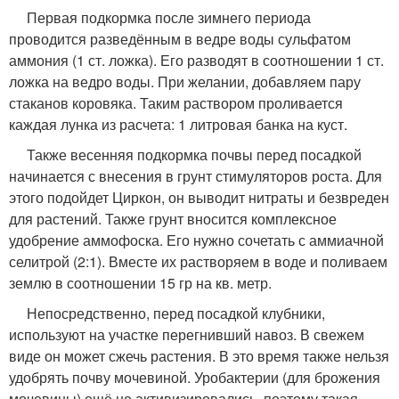
Первая подкормка после зимнего периода
проводится разведённым в ведре воды сульфатом
аммония (1 ст. ложка). Его разводят в соотношении 1 ст.
ложка на ведро воды. При желании, добавляем пару
стаканов коровяка. Таким раствором проливается
каждая лунка из расчета: 1 литровая банка на куст.
Также весенняя подкормка почвы перед посадкой
начинается с внесения в грунт стимуляторов роста. Для
этого подойдет Циркон, он выводит нитраты и безвреден
для растений. Также грунт вносится комплексное
удобрение аммофоска. Его нужно сочетать с аммиачной
селитрой (2:1). Вместе их растворяем в воде и поливаем
землю в соотношении 15 гр на кв. метр.
Непосредственно, перед посадкой клубники,
используют на участке перегнивший навоз. В свежем
виде он может сжечь растения. В это время также нельзя
удобрять почву мочевиной. Уробактерии (для брожения
мочевины) ещё не активизировались, поэтому такая