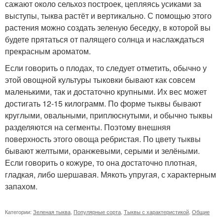
сажают около сельхоз построек, цепляясь усиками за
выступы, тыква растёт и вертикально. С помощью этого
растения можно создать зеленую беседку, в которой вы
будете прятаться от палящего солнца и наслаждаться
прекрасным ароматом.
Если говорить о плодах, то следует отметить, обычно у
этой овощной культуры тыковки бывают как совсем
маленькими, так и достаточно крупными. Их вес может
достигать 12-15 килограмм. По форме тыквы бывают
круглыми, овальными, приплюснутыми, и обычно тыквы
разделяются на сегменты. Поэтому внешняя
поверхность этого овоща ребристая. По цвету тыквы
бывают желтыми, оранжевыми, серыми и зелёными.
Если говорить о кожуре, то она достаточно плотная,
гладкая, либо шершавая. Мякоть упругая, с характерным
запахом.
Категории:
Зеленая тыква
,
Популярные сорта
,
Тыквы с характеристикой
,
Общие