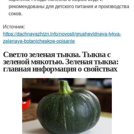
рекомендованы для детского питания и производства
соков.
Источник:
https://dachnayazhizn.info/novosti/grushevidnaya-tykva-
zelenaya-botanicheskoe-opisanie
Светло зеленая тыква. Тыква с
зеленой мякотью. Зеленая тыква:
главная информация о свойствах