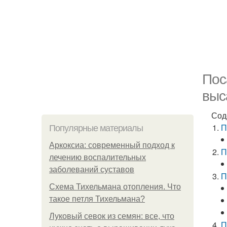
Пос
выс
Сод
П
Популярные материалы
Аркоксиа: современный подход к
П
лечению воспалительных
заболеваний суставов
П
Схема Тихельмана отопления. Что
такое петля Тихельмана?
Луковый севок из семян: все, что
П