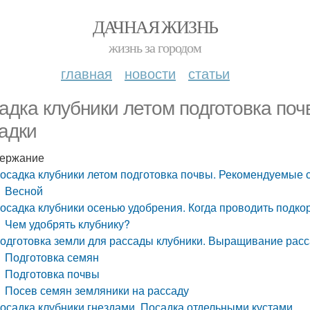
ДАЧНАЯ ЖИЗНЬ
жизнь за городом
главная
новости
статьи
адка клубники летом подготовка по
адки
ержание
осадка клубники летом подготовка почвы. Рекомендуемые 
Весной
осадка клубники осенью удобрения. Когда проводить подко
Чем удобрять клубнику?
одготовка земли для рассады клубники. Выращивание рас
Подготовка семян
Подготовка почвы
Посев семян земляники на рассаду
осадка клубники гнездами. Посадка отдельными кустами