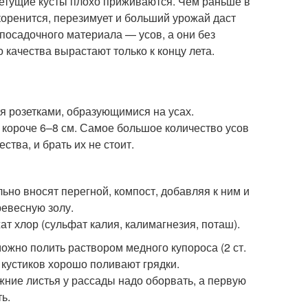
ветущие кусты плохо приживаются. Чем раньше в
коренится, перезимует и больший урожай даст
 посадочного материала — усов, а они без
качества вырастают только к концу лета.
я розетками, образующимися на усах.
 короче 6–8 см. Самое большое количество усов
ства, и брать их не стоит.
льно вносят перегной, компост, добавляя к ним и
евесную золу.
т хлор (сульфат калия, калимагнезия, поташ).
ожно полить раствором медного купороса (2 ст.
 кустиков хорошо поливают грядки.
жние листья у рассады надо оборвать, а первую
ь.