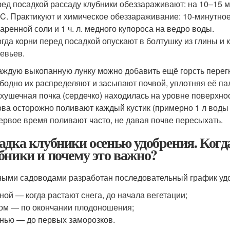
ед посадкой рассаду клубники обеззараживают: на 10–15 
о
C. Практикуют и химическое обеззараживание: 10-минутное 
аренной соли и 1 ч. л. медного купороса на ведро воды.
гда корни перед посадкой опускают в болтушку из глины и 
евьев.
аждую выкопанную лунку можно добавить ещё горсть перег
бодно их распределяют и засыпают почвой, уплотняя её па
хушечная почка (сердечко) находилась на уровне поверхно
ва осторожно поливают каждый кустик (примерно 1 л воды 
ервое время поливают часто, не давая почве пересыхать.
адка клубники осенью удобрения. Когд
бники и почему это важно?
ыми садоводами разработан последовательный график удо
ной — когда растают снега, до начала вегетации;
ом — по окончании плодоношения;
нью — до первых заморозков.