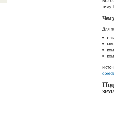
Без о
зиму.
Чем 
Для п
орг
мин
ком
ком
Источ
oprede
Под
зем