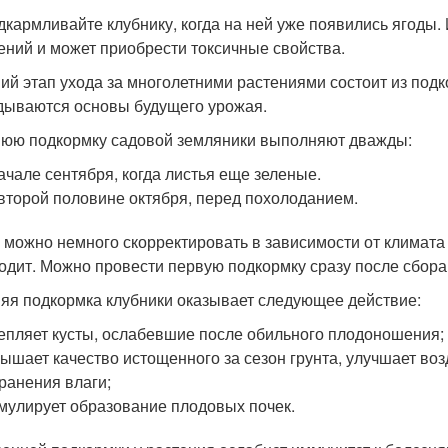
дкармливайте клубнику, когда на ней уже появились ягоды.
ений и может приобрести токсичные свойства.
ий этап ухода за многолетними растениями состоит из подко
дываются основы будущего урожая.
юю подкормку садовой земляники выполняют дважды:
ачале сентября, когда листья еще зеленые.
второй половине октября, перед похолоданием.
 можно немного скорректировать в зависимости от климата 
одит. Можно провести первую подкормку сразу после сбора 
яя подкормка клубники оказывает следующее действие:
епляет кусты, ослабевшие после обильного плодоношения;
ышает качество истощенного за сезон грунта, улучшает во
ранения влаги;
мулирует образование плодовых почек.