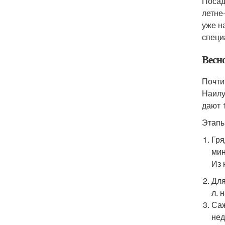
Посад
летне
уже н
специ
Весн
Почти
Наилу
дают 1
Этапы
Гря
мин
Из 
Для
л. 
Саж
нед