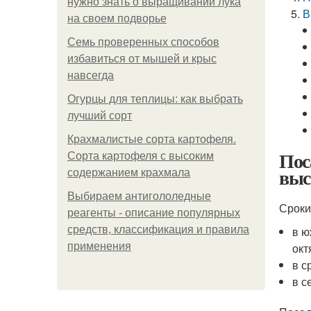
нужно знать о выращивании лука
В
на своем подворье
Семь проверенных способов
избавиться от мышей и крыс
навсегда
Огурцы для теплицы: как выбрать
лучший сорт
Крахмалистые сорта картофеля.
Пос
Сорта картофеля с высоким
выс
содержанием крахмала
Выбираем антигололедные
Сроки
реагенты - описание популярных
средств, классификация и правила
в ю
применения
окт
в с
в с