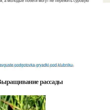
м, а молодые побеги могут не пережить суровую
v-avguste-podgotovka-gryadki-pod-klubniku-
 Выращивание рассады