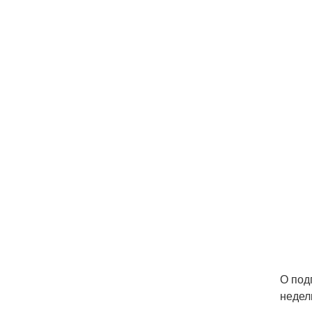
О под
недел