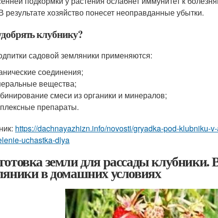
сенней подкормки у растения ослабнет иммунитет к болезня
 В результате хозяйство понесет неоправданные убытки.
удобрять клубнику?
одпитки садовой земляники применяются:
анические соединения;
еральные вещества;
бинирование смеси из органики и минералов;
плексные препараты.
ник:
https://dachnayazhizn.info/novosti/gryadka-pod-klubniku-
lenie-uchastka-dlya
готовка земли для рассады клубники.
ляники в домашних условиях