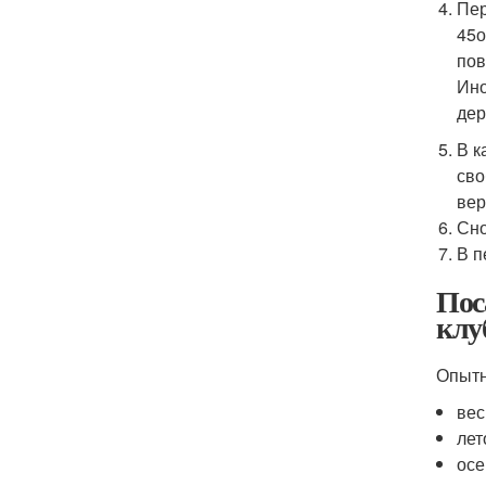
Пер
45
пов
Ино
дер
В к
сво
вер
Сно
В п
Пос
клу
Опытн
вес
лет
осе