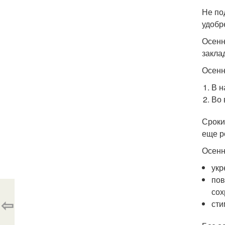
Не по
удобр
Осенн
закла
Осенн
В н
Во 
Сроки
еще р
Осенн
укр
пов
сох
⇦
сти