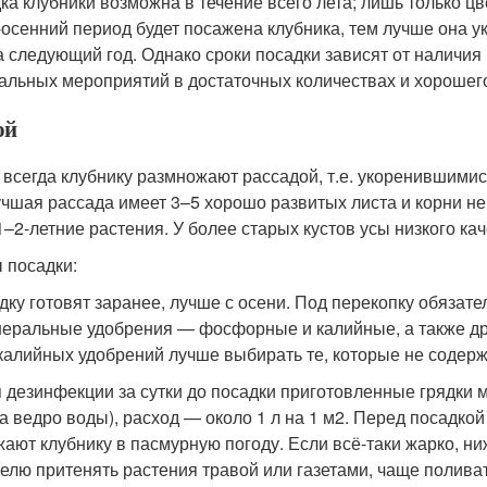
ка клубники возможна в течение всего лета; лишь только ц
-осенний период будет посажена клубника, тем лучше она у
а следующий год. Однако сроки посадки зависят от наличия
альных мероприятий в достаточных количествах и хорошего 
ой
 всегда клубнику размножают рассадой, т.е. укоренившимис
чшая рассада имеет 3–5 хорошо развитых листа и корни не
–2-летние растения. У более старых кустов усы низкого каче
 посадки:
дку готовят заранее, лучше с осени. Под перекопку обязате
еральные удобрения — фосфорные и калийные, а также др
калийных удобрений лучше выбирать те, которые не содержа
 дезинфекции за сутки до посадки приготовленные грядки м
на ведро воды), расход — около 1 л на 1 м
2
. Перед посадкой
ают клубнику в пасмурную погоду. Если всё-таки жарко, ни
елю притенять растения травой или газетами, чаще поливат