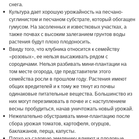
снега.
Культура дает хорошую урожайность на песчано-
суглинистом и песчаном субстрате, который обогащен
гумусом. На засоленных и известковых участках, а
также почвах с высоким залеганием грунтов воды
растения будут плохо плодоносить.
Ввиду того, что клубника относится к семейству
«розовых», ее нельзя высаживать рядом с
сородичами. Нельзя разбивать мини-плантации на
том месте огорода, где представители этого
семейства росли в прошлом году. Растения имеют
общих вредителей и к тому же тянут из почвы
одинаковые питательные вещества. Большинство из
них могут перезимовать в почве и с наступлением
весны пробудиться, начав уничтожать новый урожай.
Нежелательно обустраивать мини-плантацию после
сбора урожая томатов, картофеля, огурцов,
баклажанов, перца, капусты.
Плохо на садовую землянику влияют и плодовые