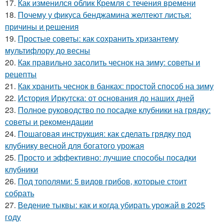
17.
Как изменился облик Кремля с течения времени
18.
Почему у фикуса бенджамина желтеют листья:
причины и решения
19.
Простые советы: как сохранить хризантему
мультифлору до весны
20.
Как правильно засолить чеснок на зиму: советы и
рецепты
21.
Как хранить чеснок в банках: простой способ на зиму
22.
История Иркутска: от основания до наших дней
23.
Полное руководство по посадке клубники на грядку:
советы и рекомендации
24.
Пошаговая инструкция: как сделать грядку под
клубнику весной для богатого урожая
25.
Просто и эффективно: лучшие способы посадки
клубники
26.
Под тополями: 5 видов грибов, которые стоит
собрать
27.
Ведение тыквы: как и когда убирать урожай в 2025
году