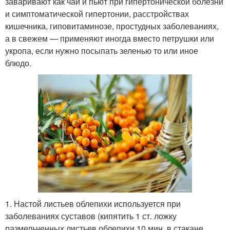
заваривают как чай и пьют при гипертонической болезни
и симптоматической гипертонии, расстройствах
кишечника, гиповитаминозе, простудных заболеваниях,
а в свежем — применяют иногда вместо петрушки или
укропа, если нужно посыпать зеленью то или иное
блюдо.
1. Настой листьев облепихи используется при
заболеваниях суставов (кипятить 1 ст. ложку
размельченных листьев облепихи 10 мин. в стакане