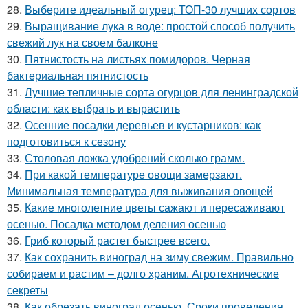
28.
Выберите идеальный огурец: ТОП-30 лучших сортов
29.
Выращивание лука в воде: простой способ получить
свежий лук на своем балконе
30.
Пятнистость на листьях помидоров. Черная
бактериальная пятнистость
31.
Лучшие тепличные сорта огурцов для ленинградской
области: как выбрать и вырастить
32.
Осенние посадки деревьев и кустарников: как
подготовиться к сезону
33.
Столовая ложка удобрений сколько грамм.
34.
При какой температуре овощи замерзают.
Минимальная температура для выживания овощей
35.
Какие многолетние цветы сажают и пересаживают
осенью. Посадка методом деления осенью
36.
Гриб который растет быстрее всего.
37.
Как сохранить виноград на зиму свежим. Правильно
собираем и растим – долго храним. Агротехнические
секреты
38.
Как обрезать виноград осенью. Сроки проведения