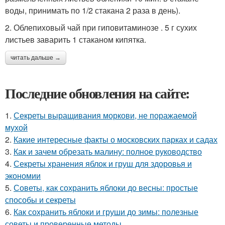
воды, принимать по 1/2 стакана 2 раза в день).
2. Облепиховый чай при гиповитаминозе . 5 г сухих
листьев заварить 1 стаканом кипятка.
читать дальше →
Последние обновления на сайте:
1.
Секреты выращивания моркови, не поражаемой
мухой
2.
Какие интересные факты о московских парках и садах
3.
Как и зачем обрезать малину: полное руководство
4.
Секреты хранения яблок и груш для здоровья и
экономии
5.
Советы, как сохранить яблоки до весны: простые
способы и секреты
6.
Как сохранить яблоки и груши до зимы: полезные
советы и проверенные методы