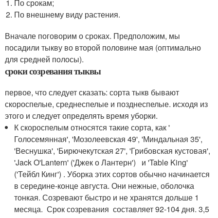
По срокам;
По внешнему виду растения.
Вначале поговорим о сроках. Предположим, мы
посадили тыкву во второй половине мая (оптимально
для средней полосы).
сроки созревания тыквы
первое, что следует сказать: сорта тыкв бывают
скороспелые, среднеспелые и позднеспелые. исходя из
этого и следует определять время уборки.
К скороспелым относятся такие сорта, как '
Голосемянная', 'Мозолеевская 49', 'Миндальная 35',
'Веснушка', 'Бирючекутская 27', 'Грибовская кустовая',
'Jack O'Lantern' ('Джек о Лантерн') и 'Table King'
('Тейбл Кинг') . Уборка этих сортов обычно начинается
в середине-конце августа. Они нежные, оболочка
тонкая. Созревают быстро и не хранятся дольше 1
месяца. Срок созревания составляет 92-104 дня. 3,5