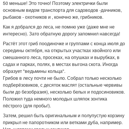
50 меньше! Это точно! Поэтому электрички были
основным видом транспорта для садоводов -дачников,
рыбаков - охотников и , конечно же, грибников.
Как я добрался до леса, не помню уже (даже мне не
интересно). Зато обратную дорогу запомнил навсегда!
Растёт этот гриб поодиночке и группами с конца июля до
середины октября, на открытых участках хвойного или
смешанного леса, просеках, на опушках и вы­рубках, в
садах и парках, полях, в местах выгона скота. Иногда
образует "ведьмины кольца".
Грибов в лесу почти не было. Собрал только несколько
подберёзовиков, с десяток маслят (остальные червивы
были до безобразия), несколько белых и подосиновиков.
Положил туда немного молодых шляпок зонтика
пёстрого (для пробы!).
Затем, решил быть оригинальным и полупустую корзину
прикрыл не папоротником или ветками дуба, например.