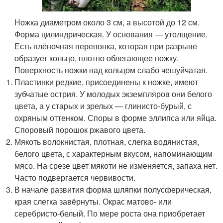
Ножка диаметром около 3 см, а высотой до 12 см.
Форма цилиндрическая. У основания — утолщение.
Есть плёночная перепонка, которая при разрыве
образует кольцо, плотно облегающее ножку.
Поверхность ножки над кольцом слабо чешуйчатая.
Пластинки редкие, присоединены к ножке, имеют
зубчатые острия. У молодых экземпляров они белого
цвета, а у старых и зрелых — глинисто-бурый, с
охряным оттенком. Споры в форме эллипса или яйца.
Споровый порошок ржавого цвета.
Мякоть волокнистая, плотная, слегка водянистая,
белого цвета, с характерным вкусом, напоминающим
мясо. На срезе цвет мякоти не изменяется, запаха нет.
Часто подвергается червивости.
В начале развития форма шляпки полусферическая,
края слегка завёрнуты. Окрас матово- или
серебристо-белый. По мере роста она приобретает