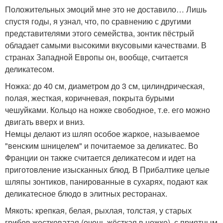
Положительных эмоций мне это не доставило… Лишь
спустя годы, я узнал, что, по сравнению с другими
представителями этого семейства, зонтик пёстрый
обладает самыми высокими вкусовыми качествами. В
странах Западной Европы он, вообще, считается
деликатесом.
Ножка: до 40 см, диаметром до 3 см, цилиндрическая,
полая, жесткая, коричневая, покрыта бурыми
чешуйками. Кольцо на ножке свободное, т.е. его можно
двигать вверх и вниз.
Немцы делают из шляп особое жаркое, называемое
"венским шницелем" и почитаемое за деликатес. Во
Франции он также считается деликатесом и идет на
приготовление изысканных блюд. В Прибалтике целые
шляпы зонтиков, панированные в сухарях, подают как
деликатесное блюдо в элитных ресторанах.
Мякоть: крепкая, белая, рыхлая, толстая, у старых
грибов жестковатая (очень жёсткая в ножке), с приятным