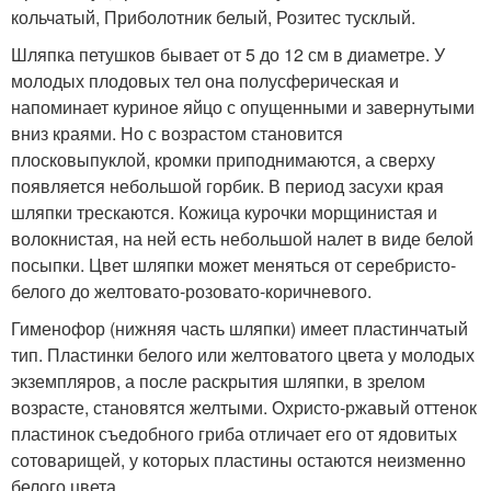
кольчатый, Приболотник белый, Розитес тусклый.
Шляпка петушков бывает от 5 до 12 см в диаметре. У
молодых плодовых тел она полусферическая и
напоминает куриное яйцо с опущенными и завернутыми
вниз краями. Но с возрастом становится
плосковыпуклой, кромки приподнимаются, а сверху
появляется небольшой горбик. В период засухи края
шляпки трескаются. Кожица курочки морщинистая и
волокнистая, на ней есть небольшой налет в виде белой
посыпки. Цвет шляпки может меняться от серебристо-
белого до желтовато-розовато-коричневого.
Гименофор (нижняя часть шляпки) имеет пластинчатый
тип. Пластинки белого или желтоватого цвета у молодых
экземпляров, а после раскрытия шляпки, в зрелом
возрасте, становятся желтыми. Охристо-ржавый оттенок
пластинок съедобного гриба отличает его от ядовитых
сотоварищей, у которых пластины остаются неизменно
белого цвета.