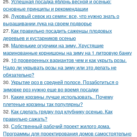
25.
Успешная посадка яблонь весной и осенью:
основные принципы и рекомендации
26.
Луковый севок из семян: все, что нужно знать о
выращивании лука на своем подворье
27.
Как правильно посадить саженцы плодовых
деревьев и кустарников осенью
28.
Маленькие огурчики на зиму. Хрустящие
маринованные корнишоны на зиму на 1 литровую банку
29.
10 проверенных вариантов чем и как укрыть розы.
Надо ли укрывать розы на зиму или это делать не
обязательно?
30.
Укрытие роз в средней полосе. Позаботиться о
зимовке роз нужно еще во время посадки
31.
Какие корзины лучше использовать.. Почему
плетеные корзины так популярны?
32.
Как сделать грядку под клубнику осенью. Как
правильно сажать?
33.
Собственный рабочий проект жилого дома.
Программы для проектирования домов самостоятельно