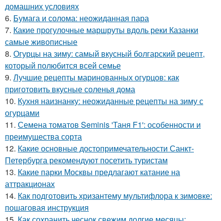
домашних условиях
6.
Бумага и солома: неожиданная пара
7.
Какие прогулочные маршруты вдоль реки Казанки
самые живописные
8.
Огурцы на зиму: самый вкусный болгарский рецепт,
который полюбится всей семье
9.
Лучшие рецепты маринованных огурцов: как
приготовить вкусные соленья дома
10.
Кухня наизнанку: неожиданные рецепты на зиму с
огурцами
11.
Семена томатов Seminis 'Таня F1': особенности и
преимущества сорта
12.
Какие основные достопримечательности Санкт-
Петербурга рекомендуют посетить туристам
13.
Какие парки Москвы предлагают катание на
аттракционах
14.
Как подготовить хризантему мультифлора к зимовке:
пошаговая инструкция
15.
Как сохранить чеснок свежим долгие месяцы: