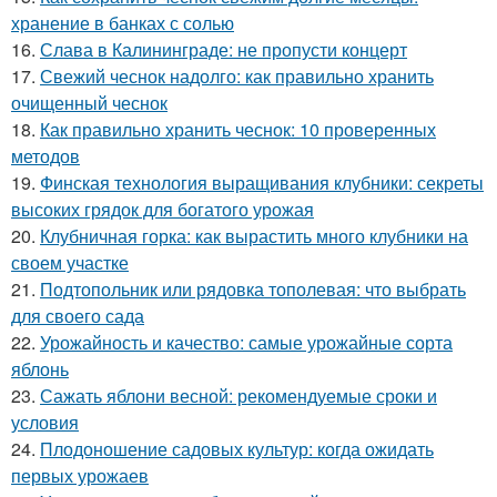
хранение в банках с солью
16.
Слава в Калининграде: не пропусти концерт
17.
Свежий чеснок надолго: как правильно хранить
очищенный чеснок
18.
Как правильно хранить чеснок: 10 проверенных
методов
19.
Финская технология выращивания клубники: секреты
высоких грядок для богатого урожая
20.
Клубничная горка: как вырастить много клубники на
своем участке
21.
Подтопольник или рядовка тополевая: что выбрать
для своего сада
22.
Урожайность и качество: самые урожайные сорта
яблонь
23.
Сажать яблони весной: рекомендуемые сроки и
условия
24.
Плодоношение садовых культур: когда ожидать
первых урожаев