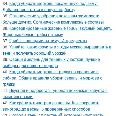
34.
Когда убирать морковь посаженную под зиму.
Добавление статьи в новую подборку
35.
Органические удобрения показаны жимолости
больше других. Органические комплексные составы
36.
Консервированные жареные грибы вкусный рецепт..
Жареные белые грибы на зиму
37.
Грибы с овощами на зиму. Ингредиенты
38.
Узнайте, какие фрукты и ягоды можно выращивать в
тени и получать хороший урожай
39.
Овощи и зелень для теневых участков: лучшие
выборы для вашего огорода
40.
Когда убирать морковь с грядки на хранение в
сибири. Общие правила уборки свеклы и моркови с
грядки
41.
Вкусная и недорогая Тушеная пекинская капуста с
шампиньонами.
42.
Как хранить виноград до весны. Как сохранить
виноград до весны: 5 проверенных способов
43.
Огород в тени: 10 растений, которые будут расти