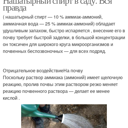
Нашатырный спирт в саду. Вся
правда
( нашатырный спирт — 10 % аммиак-аммоний,
аммиачная вода — 25 % аммиак-аммоний) обладает
удушливым запахом, быстро испаряется , внесение его в
почву требует быстрой заделки, в большой концентрации
он токсичен для широкого круга микроорганизмов и
почвенных беспозвоночных — для всех подряд.
Отрицательное воздействиеНа почву
Поскольку раствор аммиака (аммоний) имеет щелочную
реакцию, пролив почвы этим раствором резко меняет
реакцию почвенного раствора — делает ее менее
кислой .