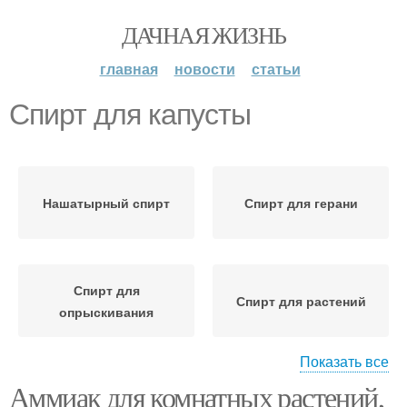
ДАЧНАЯ ЖИЗНЬ
главная
новости
статьи
Спирт для капусты
Нашатырный спирт
Спирт для герани
Спирт для
Спирт для растений
опрыскивания
Показать все
Аммиак для комнатных растений,
Спирт для цветов
Спирт от вредителей