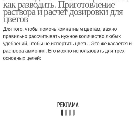
как разводить. Приготовление
раствора и расчет дозировки для
цветов
Для того, чтобы помочь комнатным цветам, важно
Спирт в огороде
Нашатырные спирты
правильно рассчитывать нужное количество любых
удобрений, чтобы не испортить цветы. Это же касается и
раствора аммония. Его можно использовать для трех
основных целей:
Спирт для комнатных
Спирт для роз
растений
Спирт в саду
Спирт для яблонь
Спирт для плодовых
Спирт для огурцов
деревьев