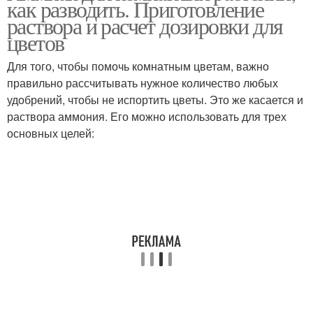
как разводить. Приготовление
раствора и расчет дозировки для
цветов
Для того, чтобы помочь комнатным цветам, важно
Спирт для рассады
Спирт в огороде
правильно рассчитывать нужное количество любых
удобрений, чтобы не испортить цветы. Это же касается и
раствора аммония. Его можно использовать для трех
основных целей:
Спирт для комнатных
Нашатырные спирты
растений
Спирт для роз
Спирт для кожи
Обработка от
Спирт от тараканов
вредителей