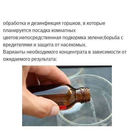
Спирт в народной
обработка и дезинфекция горшков, в которые
Спирт от грибка
медицине
планируется посадка комнатных
цветов;непосредственная подкормка зелени;борьба с
вредителями и защита от насекомых.
Варианты необходимого концентрата в зависимости от
Спирт в медицине
Спирт для сада
ожидаемого результата:
Спирт для плодовых
Спирт в саду
деревьев
Спирт для яблонь
Спирт для огурцов