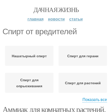
ДАЧНАЯ ЖИЗНЬ
главная
новости
статьи
Спирт от вредителей
Нашатырный спирт
Спирт для герани
Спирт для
Спирт для растений
опрыскивания
Показать все
Аммиак для комнатных растений,
Спирт для цветов
Спирт для капусты