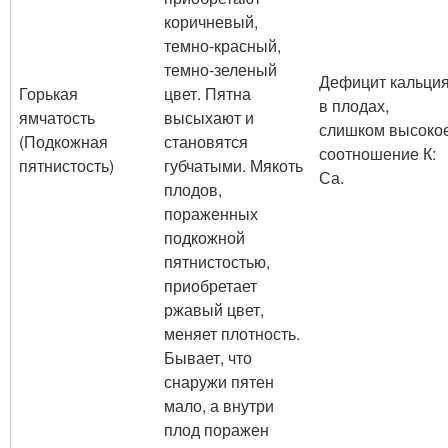
коричневый,
темно-красный,
темно-зеленый
Дефицит кальци
Горькая
цвет. Пятна
в плодах,
ямчатость
высыхают и
слишком высоко
(Подкожная
становятся
соотношение К:
пятнистость)
губчатыми. Мякоть
Са.
плодов,
пораженных
подкожной
пятнистостью,
приобретает
ржавый цвет,
меняет плотность.
Бывает, что
снаружи пятен
мало, а внутри
плод поражен