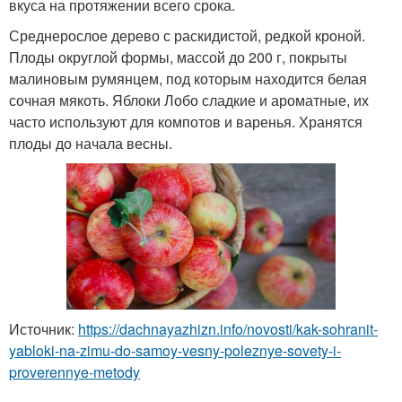
вкуса на протяжении всего срока.
Среднерослое дерево с раскидистой, редкой кроной.
Плоды округлой формы, массой до 200 г, покрыты
малиновым румянцем, под которым находится белая
сочная мякоть. Яблоки Лобо сладкие и ароматные, их
часто используют для компотов и варенья. Хранятся
плоды до начала весны.
Источник:
https://dachnayazhizn.info/novosti/kak-sohranit-
yabloki-na-zimu-do-samoy-vesny-poleznye-sovety-i-
proverennye-metody