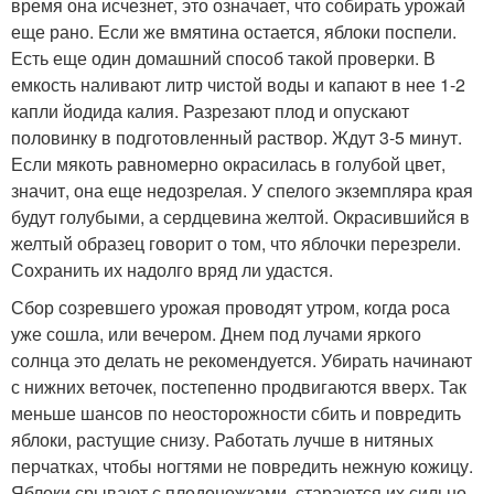
время она исчезнет, это означает, что собирать урожай
еще рано. Если же вмятина остается, яблоки поспели.
Есть еще один домашний способ такой проверки. В
емкость наливают литр чистой воды и капают в нее 1-2
капли йодида калия. Разрезают плод и опускают
половинку в подготовленный раствор. Ждут 3-5 минут.
Если мякоть равномерно окрасилась в голубой цвет,
значит, она еще недозрелая. У спелого экземпляра края
будут голубыми, а сердцевина желтой. Окрасившийся в
желтый образец говорит о том, что яблочки перезрели.
Сохранить их надолго вряд ли удастся.
Сбор созревшего урожая проводят утром, когда роса
уже сошла, или вечером. Днем под лучами яркого
солнца это делать не рекомендуется. Убирать начинают
с нижних веточек, постепенно продвигаются вверх. Так
меньше шансов по неосторожности сбить и повредить
яблоки, растущие снизу. Работать лучше в нитяных
перчатках, чтобы ногтями не повредить нежную кожицу.
Яблоки срывают с плодоножками, стараются их сильно