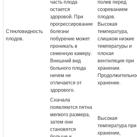
часть плода
полив перед
остается
созреванием
здоровой. При
плодов.
прогрессировании
Высокая
Стекловидность
болезни
температура,
плодов.
побурение может
слишком низкие
проникать в
температуры и
семенную камеру.
плохая
Внешний вид
вентиляция при
больного плода
хранении.
ничем не
Продолжительно
отличается от
хранение.
здорового.
Сначала
появляются пятна
мелкого размера,
Высокая
затем они
температура при
становятся
хранении,
больше и