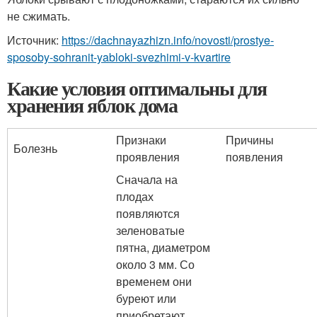
не сжимать.
Источник:
https://dachnayazhizn.info/novosti/prostye-
sposoby-sohranit-yabloki-svezhimi-v-kvartire
Какие условия оптимальны для
хранения яблок дома
Признаки
Причины
Болезнь
проявления
появления
Сначала на
плодах
появляются
зеленоватые
пятна, диаметром
около 3 мм. Со
временем они
буреют или
приобретают