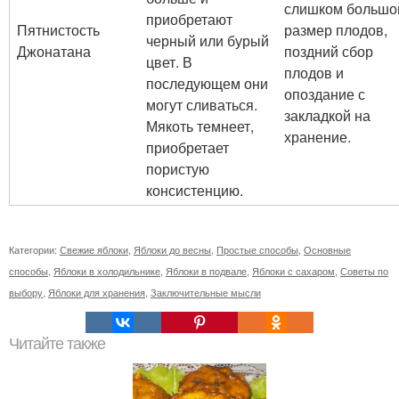
слишком большо
приобретают
Пятнистость
размер плодов,
черный или бурый
Джонатана
поздний сбор
цвет. В
плодов и
последующем они
опоздание с
могут сливаться.
закладкой на
Мякоть темнеет,
хранение.
приобретает
пористую
консистенцию.
Категории:
Свежие яблоки
,
Яблоки до весны
,
Простые способы
,
Основные
способы
,
Яблоки в холодильнике
,
Яблоки в подвале
,
Яблоки с сахаром
,
Советы по
выбору
,
Яблоки для хранения
,
Заключительные мысли
Читайте также