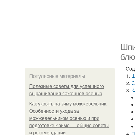
Шпи
блю
Сод
Ш
Популярные материалы
С
Полезные советы для успешного
К
выращивания саженцев осенью
Как укрыть на зиму можжевельник.
Особенности ухода за
можжевельником осенью и при
подготовке к зиме — общие советы
и рекомендации
П