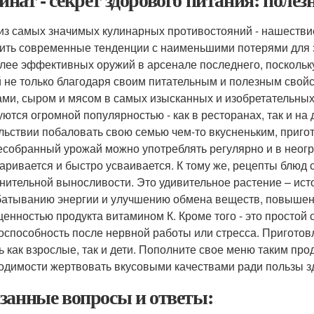
из самых значимых кулинарных противостояний - нашестви
ить современные тенденции с наименьшими потерями для з
лее эффективных оружий в арсенале последнего, поскольк
 не только благодаря своим питательным и полезным свойс
ми, сыром и мясом в самых изысканных и изобретательных
уются огромной популярностью - как в ресторанах, так и на 
льствии побаловать свою семью чем-то вкусненьким, пригот
собранный урожай можно употреблять регулярно и в неогр
аривается и быстро усваивается. К тому же, рецепты блюд 
нительной выносливости. Это удивительное растение – исто
атыванию энергии и улучшению обмена веществ, повышени
енностью продукта витамином К. Кроме того - это простой 
оспособность после нервной работы или стресса. Пригото
ь как взрослые, так и дети. Пополните свое меню таким про
одимости жертвовать вкусовыми качествами ради пользы з
занные вопросы и ответы: