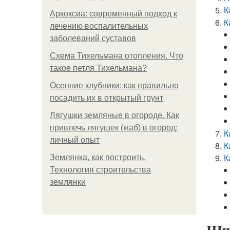
К
Аркоксиа: современный подход к
К
лечению воспалительных
заболеваний суставов
Схема Тихельмана отопления. Что
такое петля Тихельмана?
Осенние клубники: как правильно
посадить их в открытый грунт
Лягушки земляные в огороде. Как
привлечь лягушек (жаб) в огород:
К
личный опыт
К
К
Землянка, как построить.
Технология строительства
землянки
Шпи