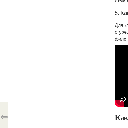
5. К
Для к
огуре
филе 
⇦
Как