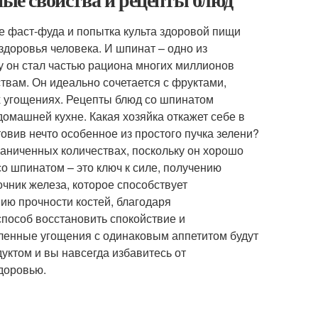
е фаст-фуда и попытка культа здоровой пищи
доровья человека. И шпинат – одно из
у он стал частью рациона многих миллионов
твам. Он идеально сочетается с фруктами,
 угощениях. Рецепты блюд со шпинатом
домашней кухне. Какая хозяйка откажет себе в
овив нечто особенное из простого пучка зелени?
аниченных количествах, поскольку он хорошо
со шпинатом – это ключ к силе, получению
чник железа, которое способствует
ю прочности костей, благодаря
способ восстановить спокойствие и
вленные угощения с одинаковым аппетитом будут
дуктом и вы навсегда избавитесь от
доровью.