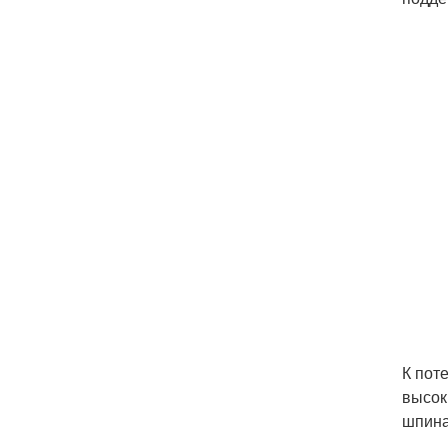
К пот
высок
шпина