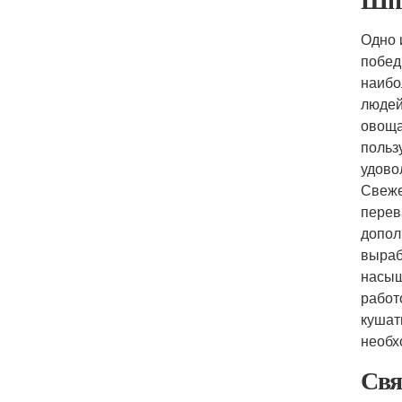
Одно 
побед
наибо
людей
овоща
польз
удово
Свеже
перев
допол
выраб
насыщ
работ
кушат
необх
Свя