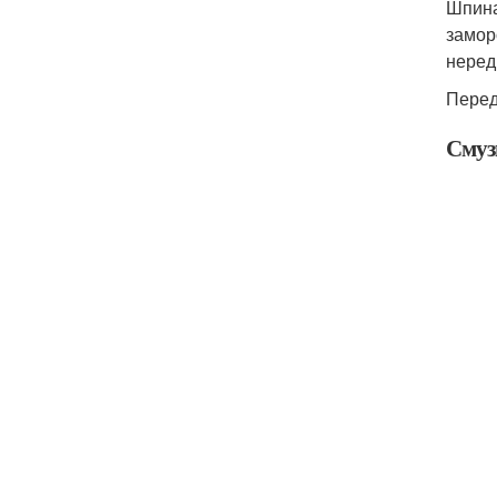
Шпина
замор
неред
Перед
Смуз