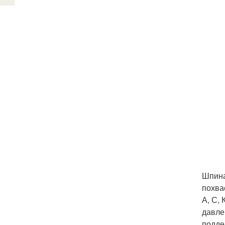
Шпина
похва
А, С,
давле
подде