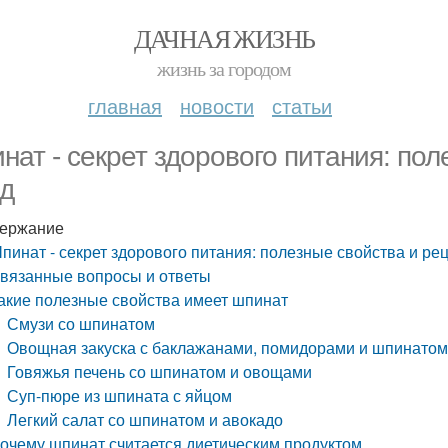
ДАЧНАЯ ЖИЗНЬ
жизнь за городом
главная
новости
статьи
нат - секрет здорового питания: по
д
ержание
пинат - секрет здорового питания: полезные свойства и ре
вязанные вопросы и ответы
акие полезные свойства имеет шпинат
Смузи со шпинатом
Овощная закуска с баклажанами, помидорами и шпинато
Говяжья печень со шпинатом и овощами
Суп-пюре из шпината с яйцом
Легкий салат со шпинатом и авокадо
очему шпинат считается диетическим продуктом