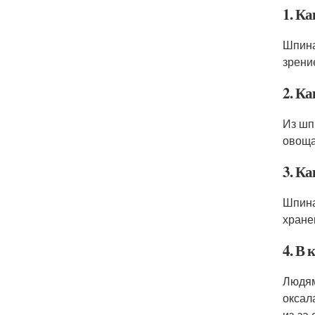
1. Ка
Шпина
зрени
2. К
Из шп
овоща
3. Ка
Шпина
хране
4. В 
Людям
оксал
из-за