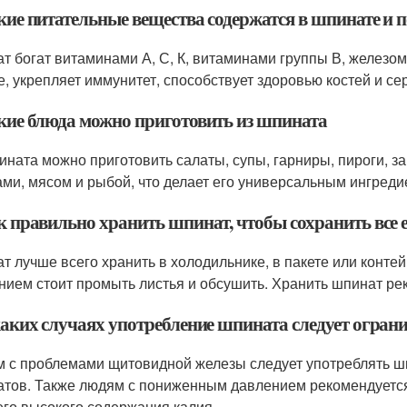
кие питательные вещества содержатся в шпинате и п
т богат витаминами А, С, К, витаминами группы В, железом
е, укрепляет иммунитет, способствует здоровью костей и сер
акие блюда можно приготовить из шпината
ината можно приготовить салаты, супы, гарниры, пироги, зап
ми, мясом и рыбой, что делает его универсальным ингреди
к правильно хранить шпинат, чтобы сохранить все 
т лучше всего хранить в холодильнике, в пакете или конте
нием стоит промыть листья и обсушить. Хранить шпинат рек
каких случаях употребление шпината следует ограни
 с проблемами щитовидной железы следует употреблять шп
атов. Также людям с пониженным давлением рекомендуется
 его высокого содержания калия.