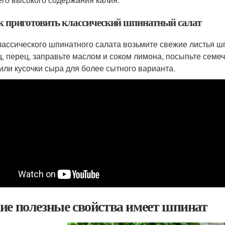
ак приготовить классический шпинатный салат
лассического шпинатного салата возьмите свежие листья ш
ц, перец, заправьте маслом и соком лимона, посыпьте семе
или кусочки сыра для более сытного варианта.
ие полезные свойства имеет шпинат