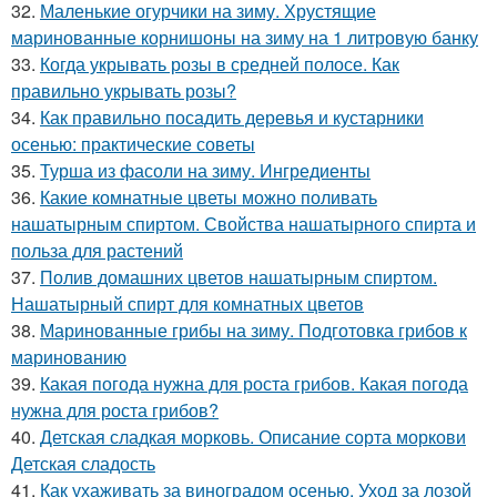
32.
Маленькие огурчики на зиму. Хрустящие
маринованные корнишоны на зиму на 1 литровую банку
33.
Когда укрывать розы в средней полосе. Как
правильно укрывать розы?
34.
Как правильно посадить деревья и кустарники
осенью: практические советы
35.
Турша из фасоли на зиму. Ингредиенты
36.
Какие комнатные цветы можно поливать
нашатырным спиртом. Свойства нашатырного спирта и
польза для растений
37.
Полив домашних цветов нашатырным спиртом.
Нашатырный спирт для комнатных цветов
38.
Маринованные грибы на зиму. Подготовка грибов к
маринованию
39.
Какая погода нужна для роста грибов. Какая погода
нужна для роста грибов?
40.
Детская сладкая морковь. Описание сорта моркови
Детская сладость
41.
Как ухаживать за виноградом осенью. Уход за лозой