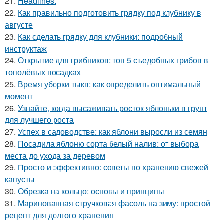
21.
Headlines:
22.
Как правильно подготовить грядку под клубнику в
августе
23.
Как сделать грядку для клубники: подробный
инструктаж
24.
Открытие для грибников: топ 5 съедобных грибов в
тополёвых посадках
25.
Время уборки тыкв: как определить оптимальный
момент
26.
Узнайте, когда высаживать росток яблоньки в грунт
для лучшего роста
27.
Успех в садоводстве: как яблони выросли из семян
28.
Посадила яблоню сорта белый налив: от выбора
места до ухода за деревом
29.
Просто и эффективно: советы по хранению свежей
капусты
30.
Обрезка на кольцо: основы и принципы
31.
Маринованная стручковая фасоль на зиму: простой
рецепт для долгого хранения