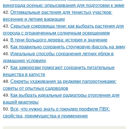
винограда осенью: опрыскивания для подготовки к зиме
42.
Оптимальные растения для тенистых участков:
весенние и летние вариации
43.
Скрытые сокровища тени: как выбрать растения для
огорода с ограниченным солнечным освещением
44.
В тени большого дерева: история и значение
45.
Как правильно сохранить стручковую фасоль на зиму
46.
Идеальные способы сохранения летних яблок в
домашних условиях
47.
Как заморозки помогают сохранить питательные
вещества в капусте
48.
Секреты ухаживания за редкими папоротниками:
советы от опытных садоводов
49.
Как выбрать идеальные радиаторы отопления для
вашей квартиры
50.
Все, что нужно знать о грюндер профиле ПВХ:
свойства, преимущества и применение