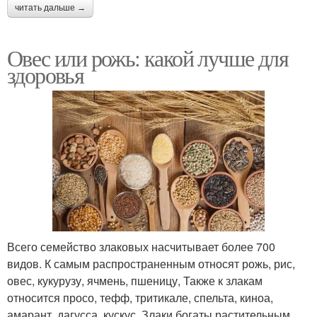
читать дальше →
Овес или рожь: какой лучше для
здоровья
Всего семейство злаковых насчитывает более 700
видов. К самым распространенным относят рожь, рис,
овес, кукурузу, ячмень, пшеницу, Также к злакам
относится просо, тефф, тритикале, спельта, киноа,
амарант, дагусса, кускус. Злаки богаты растительным