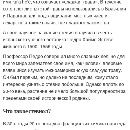
имя ka'a he'ê, что означает «сладкая трава». В течение
сотен лет листья этой травы использовались в Бразилии
и Парагвае для подслащивания местных чаев и
лекарств, а также в качестве сладкого лакомства.
А свое научное название стевия получила в честь
испанского ученого-ботаника Педро Хайме Эстеве,
жившего в 1500–1556 годы.
Профессор Педро совершил много славных дел, но для
всего мира запечатлел свое имя, как человек, впервые
взявшийся изучать южноамериканскую сладкую траву.
Он был первым, но далеко не последним, кому стало
интересно узнать о стевии побольше. Однако вплоть до
20-го века, растение не имело большой популярности за
пределами своей исторической родины.
Что такое стевиол?
В 30-е годы 20-го века два французских химика навсегда