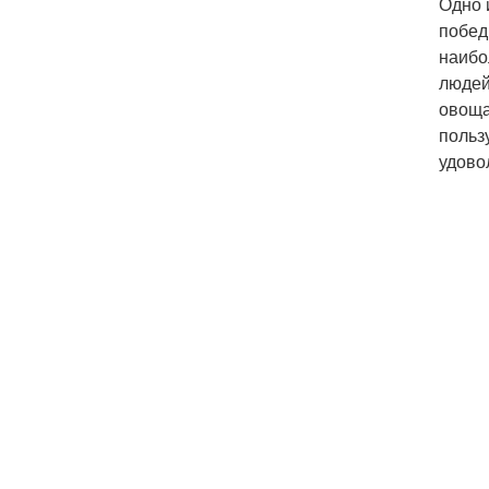
Одно 
побед
наибо
людей
овоща
польз
удово