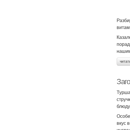
Разби
витам
Казал
порад
нашим
читат
Заго
Турша
струч
блюду
Особе
вкус 
ингре