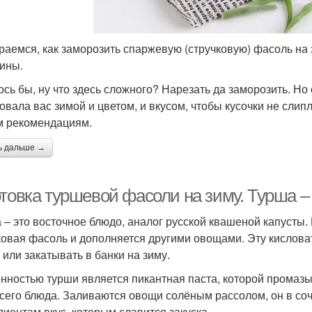
раемся, как заморозить спаржевую (стручковую) фасоль на з
ины.
ось бы, ну что здесь сложного? Нарезать да заморозить. Но
овала вас зимой и цветом, и вкусом, чтобы кусочки не слип
 рекомендациям.
ь дальше →
товка туршевой фасоли на зиму. Турша – 
 – это восточное блюдо, аналог русской квашеной капусты. 
ковая фасоль и дополняется другими овощами. Эту кислова
 или закатывать в банки на зиму.
нностью турши является пикантная паста, которой промазы
всего блюда. Заливаются овощи солёным рассолом, он в со
диентам вкус, которым славится закуска.