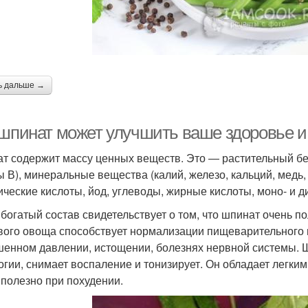
ь дальше →
 шпинат может улучшить ваше здоровье и
т содержит массу ценных веществ. Это ― растительный белок,
ы В), минеральные вещества (калий, железо, кальций, медь,
ические кислоты, йод, углеводы, жирные кислоты, моно- и 
 богатый состав свидетельствует о том, что шпинат очень п
вого овоща способствует нормализации пищеварительного п
енном давлении, истощении, болезнях нервной системы. Ш
огии, снимает воспаление и тонизирует. Он обладает легки
 полезно при похудении.