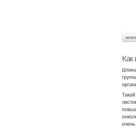
читат
Как
Шпина
групп
орган
Такой
листо
повыш
онкол
очень