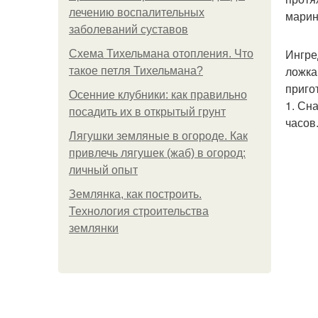
лечению воспалительных
марин
заболеваний суставов
Ингре
Схема Тихельмана отопления. Что
ложка
такое петля Тихельмана?
приго
Осенние клубники: как правильно
1. Сн
посадить их в открытый грунт
часов
Лягушки земляные в огороде. Как
привлечь лягушек (жаб) в огород:
личный опыт
Землянка, как построить.
Технология строительства
землянки