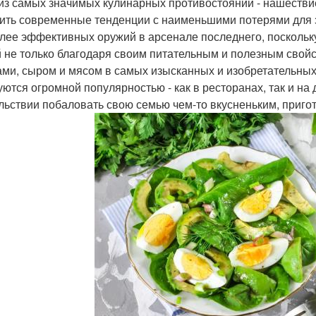
из самых значимых кулинарных противостояний - нашестви
ить современные тенденции с наименьшими потерями для з
лее эффективных оружий в арсенале последнего, поскольк
 не только благодаря своим питательным и полезным свойс
ми, сыром и мясом в самых изысканных и изобретательных
уются огромной популярностью - как в ресторанах, так и на 
льствии побаловать свою семью чем-то вкусненьким, пригот