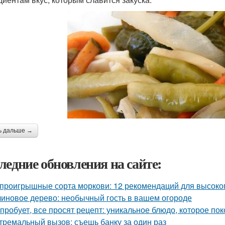
ь дальше →
ледние обновления на сайте:
проигрышные сорта моркови: 12 рекомендаций для высоко
иновое дерево: необычный гость в вашем огороде
 пробует, все просят рецепт: уникальное блюдо, которое пок
тремальный вызов: съешь банку за один раз