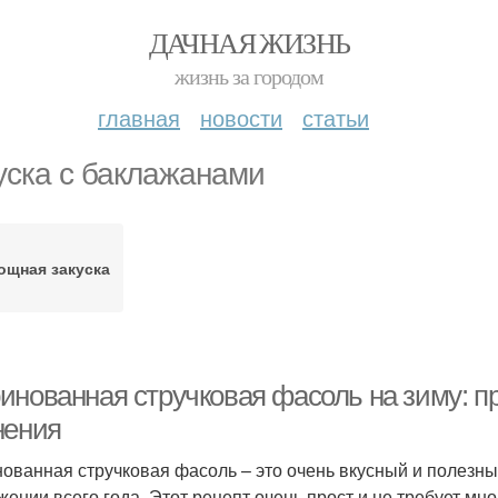
ДАЧНАЯ ЖИЗНЬ
жизнь за городом
главная
новости
статьи
уска с баклажанами
ощная закуска
инованная стручковая фасоль на зиму: пр
нения
ованная стручковая фасоль – это очень вкусный и полезны
жении всего года. Этот рецепт очень прост и не требует мн