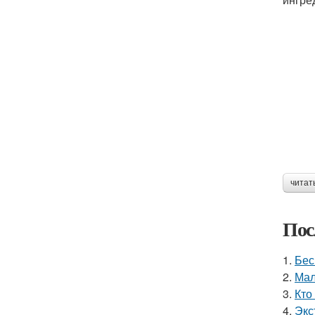
читат
Пос
1.
Бес
2.
Мал
3.
Кто
4.
Экс