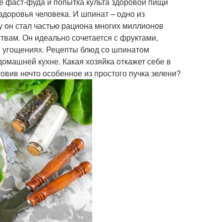
е фаст-фуда и попытка культа здоровой пищи
доровья человека. И шпинат – одно из
у он стал частью рациона многих миллионов
твам. Он идеально сочетается с фруктами,
 угощениях. Рецепты блюд со шпинатом
домашней кухне. Какая хозяйка откажет себе в
овив нечто особенное из простого пучка зелени?