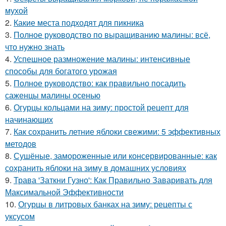
мухой
2.
Какие места подходят для пикника
3.
Полное руководство по выращиванию малины: всё,
что нужно знать
4.
Успешное размножение малины: интенсивные
способы для богатого урожая
5.
Полное руководство: как правильно посадить
саженцы малины осенью
6.
Огурцы кольцами на зиму: простой рецепт для
начинающих
7.
Как сохранить летние яблоки свежими: 5 эффективных
методов
8.
Сушёные, замороженные или консервированные: как
сохранить яблоки на зиму в домашних условиях
9.
Трава 'Заткни Гузно': Как Правильно Заваривать для
Максимальной Эффективности
10.
Огурцы в литровых банках на зиму: рецепты с
уксусом