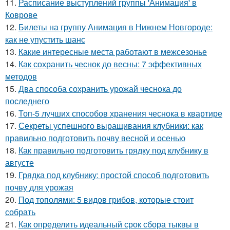
11.
Расписание выступлений группы 'Анимация' в
Коврове
12.
Билеты на группу Анимация в Нижнем Новгороде:
как не упустить шанс
13.
Какие интересные места работают в межсезонье
14.
Как сохранить чеснок до весны: 7 эффективных
методов
15.
Два способа сохранить урожай чеснока до
последнего
16.
Топ-5 лучших способов хранения чеснока в квартире
17.
Секреты успешного выращивания клубники: как
правильно подготовить почву весной и осенью
18.
Как правильно подготовить грядку под клубнику в
августе
19.
Грядка под клубнику: простой способ подготовить
почву для урожая
20.
Под тополями: 5 видов грибов, которые стоит
собрать
21.
Как определить идеальный срок сбора тыквы в