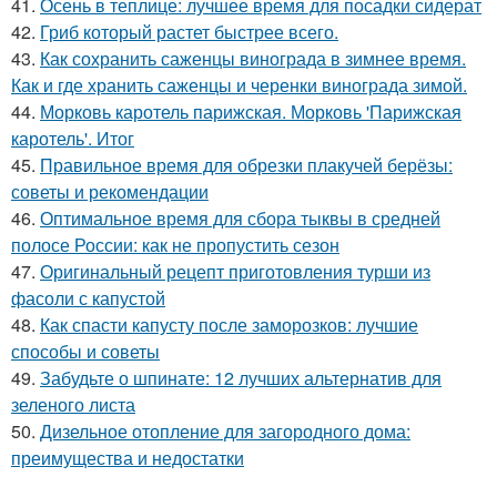
41.
Осень в теплице: лучшее время для посадки сидерат
42.
Гриб который растет быстрее всего.
43.
Как сохранить саженцы винограда в зимнее время.
Как и где хранить саженцы и черенки винограда зимой.
44.
Морковь каротель парижская. Морковь 'Парижская
каротель'. Итог
45.
Правильное время для обрезки плакучей берёзы:
советы и рекомендации
46.
Оптимальное время для сбора тыквы в средней
полосе России: как не пропустить сезон
47.
Оригинальный рецепт приготовления турши из
фасоли с капустой
48.
Как спасти капусту после заморозков: лучшие
способы и советы
49.
Забудьте о шпинате: 12 лучших альтернатив для
зеленого листа
50.
Дизельное отопление для загородного дома:
преимущества и недостатки