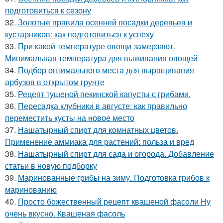
подготовиться к сезону
32.
Золотые правила осенней посадки деревьев и
кустарников: как подготовиться к успеху
33.
При какой температуре овощи замерзают.
Минимальная температура для выживания овощей
34.
Подбор оптимального места для выращивания
арбузов в открытом грунте
35.
Рецепт тушеной пекинской капусты с грибами.
36.
Пересадка клубники в августе: как правильно
переместить кусты на новое место
37.
Нашатырный спирт для комнатных цветов.
Применение аммиака для растений: польза и вред
38.
Нашатырный спирт для сада и огорода. Добавление
статьи в новую подборку
39.
Маринованные грибы на зиму. Подготовка грибов к
маринованию
40.
Просто божественный рецепт квашеной фасоли Ну
очень вкусно. Квашеная фасоль