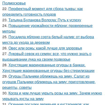
Подмосковье
22.
Перфектный момент для сбора тыквы: как
определить готовность плодов
23.
Татьяна Буланова Вологда: Путь к успеху
24.
Повышение урожайности яблони: проверенные
методы
25.
Посадила яблоню сорта белый налив: от выбора
места до ухода за деревом
26.
Овес или рожь: какой лучше для здоровья
27.
Луковый севок из семян: все, что нужно знать о
выращивании лука на своем подворье
28.
Хрустящие маринованные огурцы в банках.
Хрустящие маринованные огурцы без стерилизации
29.
Огурцы Пальчики оближешь на зиму. Салат из
огурцов Пальчики оближешь на зиму: приготовление,
рецепты, советы
30.
Когда и чем лучше укрыть розы на зиму. Зачем нужно
укрывать кусты на зиму
31.
Осенние посадки деревьев и кустарников: как