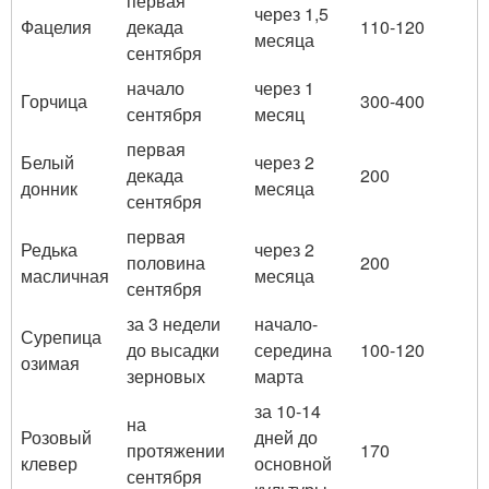
первая
через 1,5
Фацелия
декада
110-120
месяца
сентября
начало
через 1
Горчица
300-400
сентября
месяц
первая
Белый
через 2
декада
200
донник
месяца
сентября
первая
Редька
через 2
половина
200
масличная
месяца
сентября
за 3 недели
начало-
Сурепица
до высадки
середина
100-120
озимая
зерновых
марта
за 10-14
на
Розовый
дней до
протяжении
170
клевер
основной
сентября