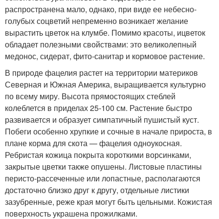
распространена мало, однако, при виде ее небесно-
голубых соцветий непременно возникает желание
вырастить цветок на клумбе. Помимо красоты, ицветок
обладает полезными свойствами: это великолепный
медонос, сидерат, фито-санитар и кормовое растение.
В природе фацелия растет на территории материков
Северная и Южная Америка, выращивается культурно
по всему миру. Высота прямостоящих стеблей
колеблется в приделах 25-100 см. Растение быстро
развивается и образует симпатичный пушистый куст.
Побеги особенно хрупкие и сочные в начале прироста, в
плане корма для скота — фацелия одноукосная.
Ребристая кожица покрыта короткими ворсинками,
закрытые цветки также опушены. Листовые пластины
перисто-рассеченные или лопастные, располагаются
достаточно близко друг к другу, отдельные листики
зазубренные, реже края могут быть цельными. Кожистая
поверхность украшена прожилками.