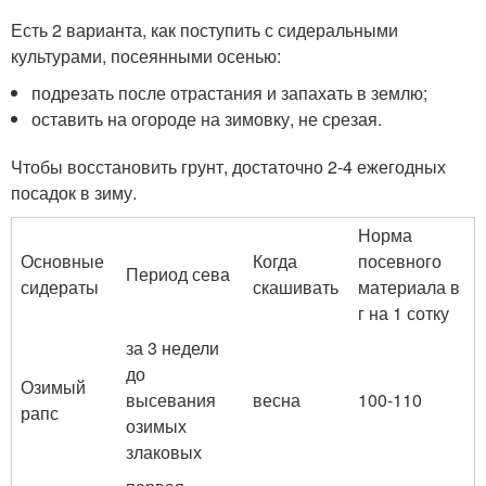
Есть 2 варианта, как поступить с сидеральными
культурами, посеянными осенью:
подрезать после отрастания и запахать в землю;
оставить на огороде на зимовку, не срезая.
Чтобы восстановить грунт, достаточно 2-4 ежегодных
посадок в зиму.
Норма
Основные
Когда
посевного
Период сева
сидераты
скашивать
материала в
г на 1 сотку
за 3 недели
до
Озимый
высевания
весна
100-110
рапс
озимых
злаковых