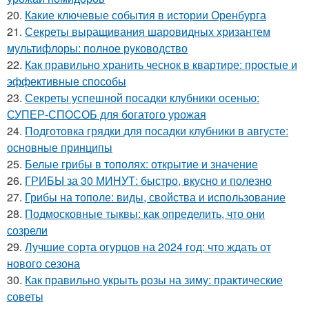
20.
Какие ключевые события в истории Оренбурга
21.
Секреты выращивания шаровидных хризантем
мультифлоры: полное руководство
22.
Как правильно хранить чеснок в квартире: простые и
эффективные способы
23.
Секреты успешной посадки клубники осенью:
СУПЕР-СПОСОБ для богатого урожая
24.
Подготовка грядки для посадки клубники в августе:
основные принципы
25.
Белые грибы в тополях: открытие и значение
26.
ГРИБЫ за 30 МИНУТ: быстро, вкусно и полезно
27.
Грибы на тополе: виды, свойства и использование
28.
Подмосковные тыквы: как определить, что они
созрели
29.
Лучшие сорта огурцов на 2024 год: что ждать от
нового сезона
30.
Как правильно укрыть розы на зиму: практические
советы