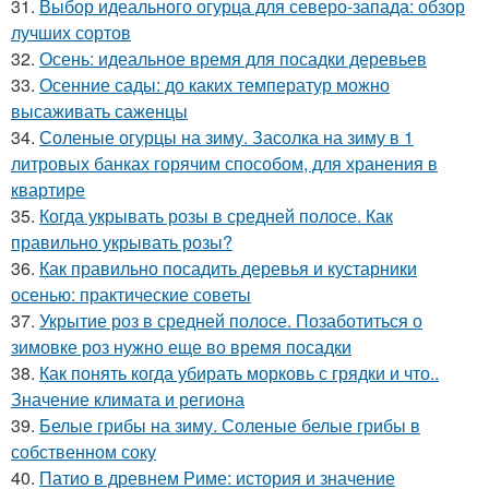
31.
Выбор идеального огурца для северо-запада: обзор
лучших сортов
32.
Осень: идеальное время для посадки деревьев
33.
Осенние сады: до каких температур можно
высаживать саженцы
34.
Соленые огурцы на зиму. Засолка на зиму в 1
литровых банках горячим способом, для хранения в
квартире
35.
Когда укрывать розы в средней полосе. Как
правильно укрывать розы?
36.
Как правильно посадить деревья и кустарники
осенью: практические советы
37.
Укрытие роз в средней полосе. Позаботиться о
зимовке роз нужно еще во время посадки
38.
Как понять когда убирать морковь с грядки и что..
Значение климата и региона
39.
Белые грибы на зиму. Соленые белые грибы в
собственном соку
40.
Патио в древнем Риме: история и значение