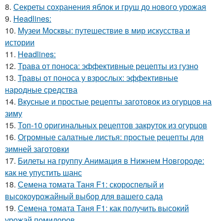
8.
Секреты сохранения яблок и груш до нового урожая
9.
Headlines:
10.
Музеи Москвы: путешествие в мир искусства и
истории
11.
Headlines:
12.
Трава от поноса: эффективные рецепты из гузно
13.
Травы от поноса у взрослых: эффективные
народные средства
14.
Вкусные и простые рецепты заготовок из огурцов на
зиму
15.
Топ-10 оригинальных рецептов закруток из огурцов
16.
Огромные салатные листья: простые рецепты для
зимней заготовки
17.
Билеты на группу Анимация в Нижнем Новгороде:
как не упустить шанс
18.
Семена томата Таня F1: скороспелый и
высокоурожайный выбор для вашего сада
19.
Семена томата Таня F1: как получить высокий
урожай помидоров