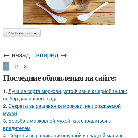
читать дальше →
← назад
вперед →
1
2
3
Последние обновления на сайте:
1.
Лучшие сорта моркови, устойчивые к черной гнили:
выбор для вашего сада
2.
Секреты выращивания моркови, не поражаемой
мухой
3.
Борьба с морковной мухой: как справиться с
вредителем
4.
Секреты выращивания крупной и сладкой малины