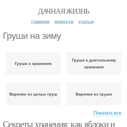
ДАЧНАЯ ЖИЗНЬ
главная
новости
статьи
Груши на зиму
Груши к длительному
Груши к хранению
хранению
Варение из целых груш
Варение из груши
Показать все
Секреты хранения: как яблоки и
Груши в сиропе
Целые груши