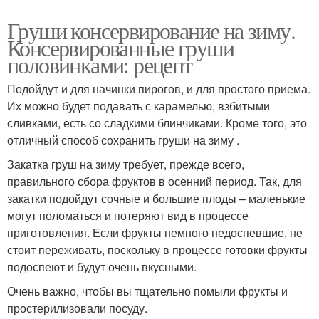
Груши консервирование на зиму.
Арбузы на зиму
Сладкие на зиму
Консервированные груши
половинками: рецепт
Подойдут и для начинки пирогов, и для простого приема.
Их можно будет подавать с карамелью, взбитыми
Персики на зиму
Кабачки на зиму
сливками, есть со сладкими блинчиками. Кроме того, это
отличный способ сохранить груши на зиму .
Закатка груш на зиму требует, прежде всего,
правильного сбора фруктов в осенний период. Так, для
Яблоки на зиму
Грибов на зиму
закатки подойдут сочные и большие плоды – маленькие
могут поломаться и потеряют вид в процессе
приготовления. Если фрукты немного недоспевшие, не
стоит переживать, поскольку в процессе готовки фрукты
Груши без
Груши в собственном
подоспеют и будут очень вкусными.
стерилизации
соку
Очень важно, чтобы вы тщательно помыли фрукты и
простерилизовали посуду.