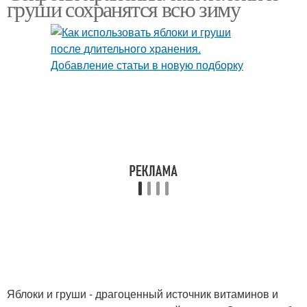
груши сохранятся всю зиму
Компот из груш
Компот из целых груш
Консервирование на
Заготовки на зиму
зиму
Консервированные
Компот из недозрелых
груши
груш
Заготовки из груш
Варение из груш
Яблоки и груши - драгоценный источник витаминов и