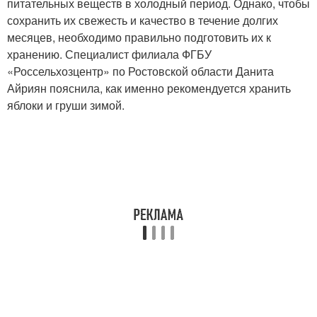
питательных веществ в холодный период. Однако, чтобы
сохранить их свежесть и качество в течение долгих
месяцев, необходимо правильно подготовить их к
хранению. Специалист филиала ФГБУ
Консервы из груши
Груша на зиму
«Россельхозцентр» по Ростовской области Данита
Айриян пояснила, как именно рекомендуется хранить
яблоки и груши зимой.
Повидло из садовых
Дольки на зиму
груш
Груши с апельсинами
Рецепт на зиму
Начинка из груши
Заготовки из груши