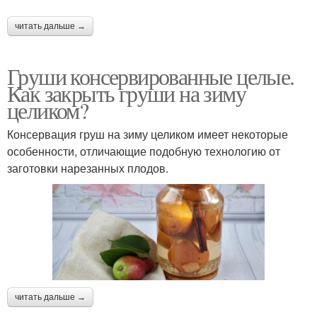
читать дальше →
Груши к мясу
Заготовка на зиму
Груши консервированные целые.
Как закрыть груши на зиму
целиком?
Консервирования из
Пряные груши
груш
Консервация груш на зиму целиком имеет некоторые
особенности, отличающие подобную технологию от
заготовки нарезанных плодов.
Повидло из груш
Ассорти с грушами
Компоты из груш
Пюре из груш
читать дальше →