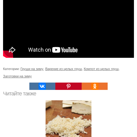
Категории:
Груши на зиму
,
Варение из целых груш
,
Компот из целых груш
,
Заготовки на зиму
Читайте также