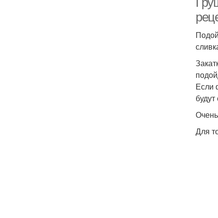
Гру
рец
Подой
сливк
Закат
подой
Если 
будут
Очень
Для т