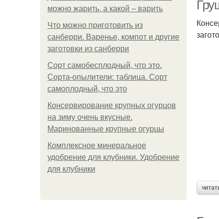
Гру
можно жарить, а какой – варить
Консе
Что можно приготовить из
загот
санберри. Варенье, компот и другие
К
заготовки из санберри
Сорт самобесплодный, что это.
Сорта-опылители: таблица. Сорт
самоплодный, что это
Г
Консервирование крупных огурцов
на зиму очень вкусные.
Маринованные крупные огурцы
Комплексное минеральное
удобрение для клубники. Удобрение
для клубники
читат