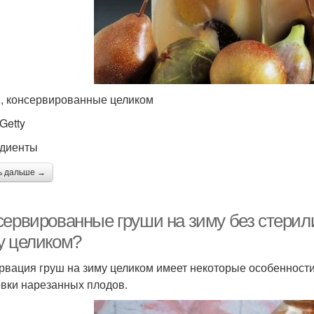
, консервированные целиком
Getty
диенты
ь дальше →
сервированные груши на зиму без стерили
у целиком?
рвация груш на зиму целиком имеет некоторые особенност
овки нарезанных плодов.