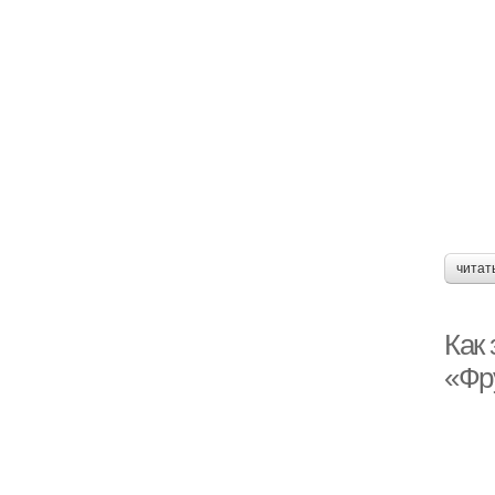
читат
Как
«Фр