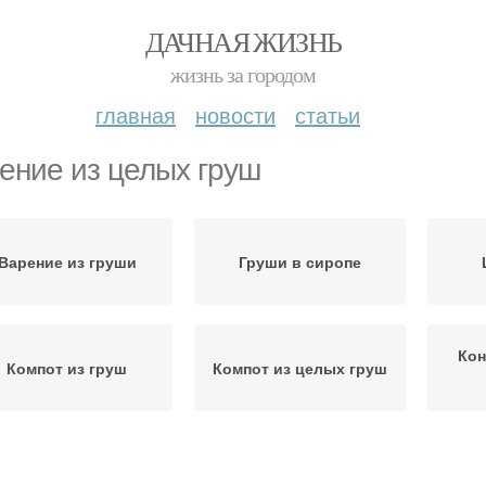
ДАЧНАЯ ЖИЗНЬ
жизнь за городом
главная
новости
статьи
ение из целых груш
Варение из груши
Груши в сиропе
Кон
Компот из груш
Компот из целых груш
Заготовки из груш
Варение из груш
Ян