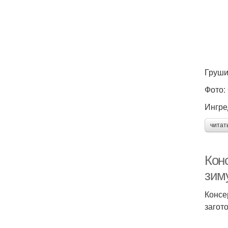
Груши
Фото: 
Ингре
читат
Кон
зим
Консе
загот