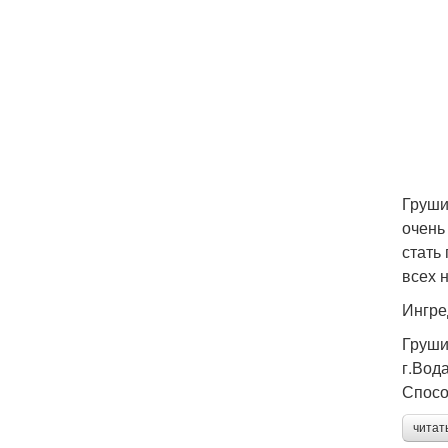
Груши
очень
стать
всех 
Ингре
Груши
г.Вода
Спосо
читат