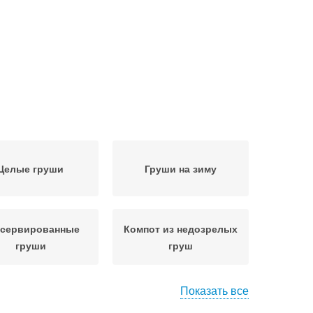
Целые груши
Груши на зиму
сервированные
Компот из недозрелых
груши
груш
Показать все
тарное варение
Густое варение