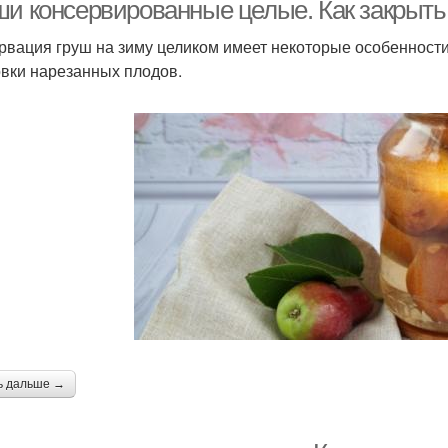
ши консервированные целые. Как закрыть
рвация груш на зиму целиком имеет некоторые особенност
овки нарезанных плодов.
онсервы из груши
Груша на зиму
Гру
руши с апельсинами
Пряные груши
ь дальше →