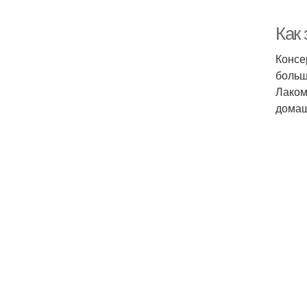
Как
Консе
больш
Лаком
домаш