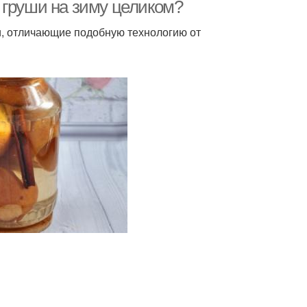
 груши на зиму целиком?
и, отличающие подобную технологию от
Повидло из садовых
ши с хвостиками
груш
Груши к мясу