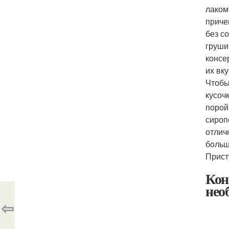
лаком
приче
без с
груши
консе
их вк
Чтобы
кусоч
порой
сироп
отлич
больш
Прист
Кон
нео
⇦