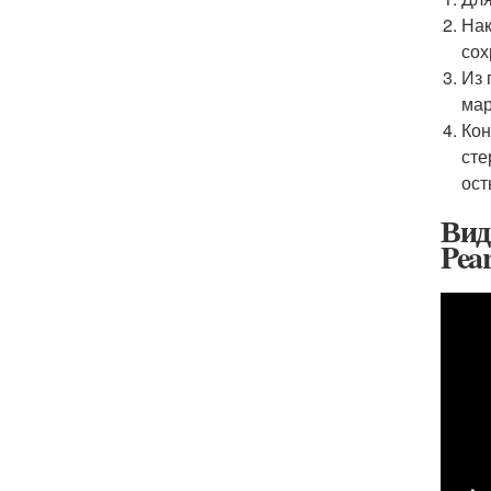
Нак
сох
Из 
мар
Кон
сте
ост
Вид
Pea