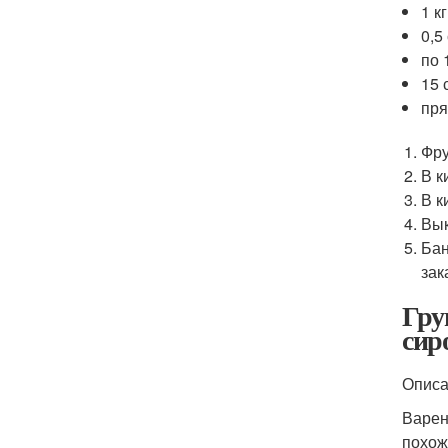
1 к
0,5
по 
15 
пря
Фру
В к
В к
Вык
Бан
зак
Гру
сир
Опис
Варен
похож