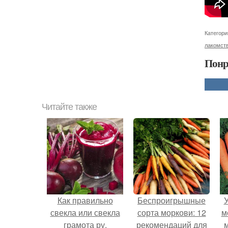
Категори
лакомст
Понр
Читайте также
Как правильно
Беспроигрышные
У
свекла или свекла
сорта моркови: 12
м
грамота ру.
рекомендаций для