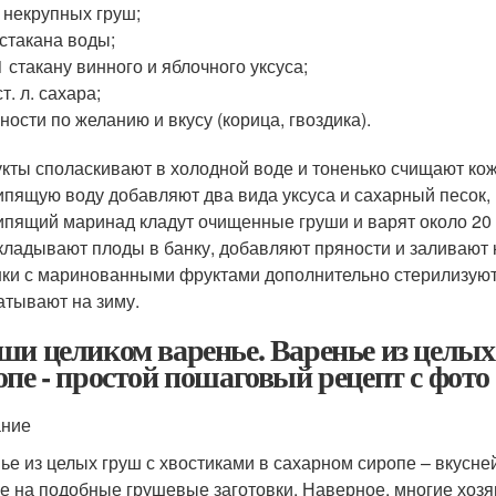
г некрупных груш;
 стакана воды;
1 стакану винного и яблочного уксуса;
ст. л. сахара;
ности по желанию и вкусу (корица, гвоздика).
кты споласкивают в холодной воде и тоненько счищают кож
ипящую воду добавляют два вида уксуса и сахарный песок,
ипящий маринад кладут очищенные груши и варят около 20 
ладывают плоды в банку, добавляют пряности и заливают
ки с маринованными фруктами дополнительно стерилизуют 
атывают на зиму.
ши целиком варенье. Варенье из целых
опе - простой пошаговый рецепт с фото
ание
ье из целых груш с хвостиками в сахарном сиропе – вкусне
е на подобные грушевые заготовки. Наверное, многие хозя