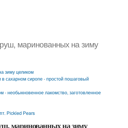
руш, маринованных на зиму
на зиму целиком
и в сахарном сиропе - простой пошаговый
ом - необыкновенное лакомство, заготовленное
. Pickled Pears
уш, маринованных на зиму