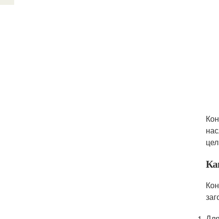
Кон
нас
цел
Ка
Кон
заг
Для