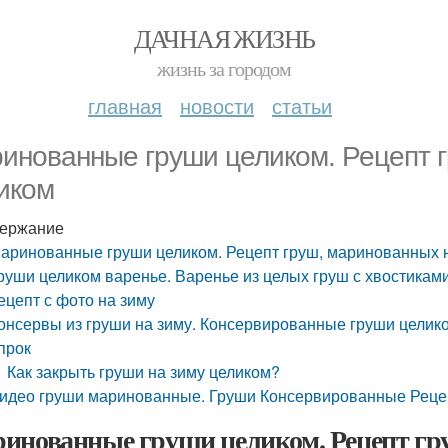
ДАЧНАЯ ЖИЗНЬ
жизнь за городом
главная
новости
статьи
инованные груши целиком. Рецепт г
иком
ержание
аринованные груши целиком. Рецепт груш, маринованных 
руши целиком варенье. Варенье из целых груш с хвостикам
ецепт с фото на зиму
онсервы из груши на зиму. Консервированные груши целик
прок
Как закрыть груши на зиму целиком?
идео груши маринованные. Груши Консервированные Рецепт
инованные груши целиком. Рецепт гр