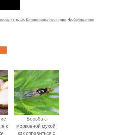
сервы из груши
,
Консервированные груши
,
Необыкновенное
шие
Борьба с
ые к
морковной мухой:
хе
как справиться с