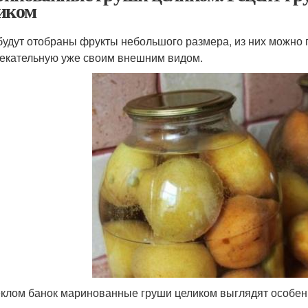
иком
будут отобраны фрукты небольшого размера, из них можно п
екательную уже своим внешним видом.
еклом банок маринованные груши целиком выглядят особен