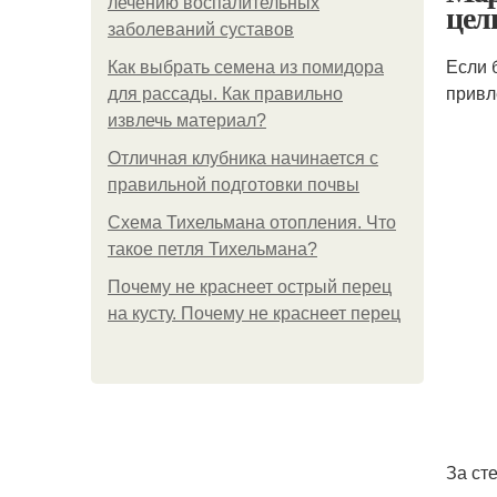
лечению воспалительных
цел
заболеваний суставов
Если 
Как выбрать семена из помидора
привл
для рассады. Как правильно
извлечь материал?
Отличная клубника начинается с
правильной подготовки почвы
Схема Тихельмана отопления. Что
такое петля Тихельмана?
Почему не краснеет острый перец
на кусту. Почему не краснеет перец
За ст