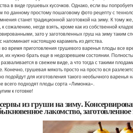
ства в виде грушевых кусочков. Однако, если вы попробует
м по данному простому пошаговому фото рецепту с техноло
омнения станет традиционной заготовкой на зиму. К тому же,
, к сожалению, негде взять, кроме как из собственной кладо
рвированными, зато у заготовленных груш на зиму таким сп
ус напоминает настоящую карамель из детства.
 во время приготовления грушевого варенья плоды все вр
ки, их нужно брать еще в недозревшем состоянии. Полность
 разваливается в свежем виде, а что тогда с такими плодам
е. Конечно, грушевая мякоть просто на просто вся разлезет
но подойдут для изготовления такого необычного варенья н
е всего подходят плоды сорта «Лимонка».
упим к готовке!
сервы из груши на зиму. Консервиров
быкновенное лакомство, заготовленное