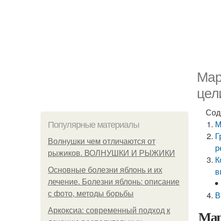
Мар
цел
Сод
М
Популярные материалы
Г
Волнушки чем отличаются от
р
рыжиков. ВОЛНУШКИ И РЫЖИКИ
К
Основные болезни яблонь и их
в
лечение. Болезни яблонь: описание
с фото, методы борьбы
В
Аркоксиа: современный подход к
Мар