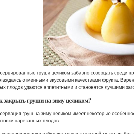
сервированные груши целиком забавно созерцать среди про
лаждаясь отменными вкусовыми качествами фрукта. Варень
ых плодов удаются аппетитными и становятся лучшими заг
к закрыть груши на зиму целиком?
сервация груш на зиму целиком имеет некоторые особенно
отовки нарезанных плодов.
 консервирования отбирают груши с плотной мякотью, без 