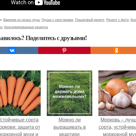
и:
Варение из целых груш
,
Груши с хвостиками
,
Пошаговый рецепт
,
Рецепт с фото
,
Кон
во
,
Консервированные рецепты
авилось? Поделитесь с друзьями!
стойчивые сорта
Можно ли
Морковь – луч
оркови: защита от
выращивать в
сорта, устойчив
морковной мухи и
квартире
морковной му