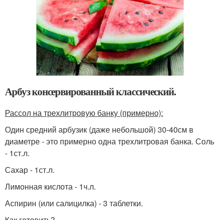
Арбуз консервированный классический.
Рассол на трехлитровую банку (примерно):
Один средний арбузик (даже небольшой) 30-40см в
диаметре - это примерно одна трехлитровая банка. Соль
- 1ст.л.
Сахар - 1ст.л.
Лимонная кислота - 1ч.л.
Аспирин (или салицилка) - 3 таблетки.
Как готовить?