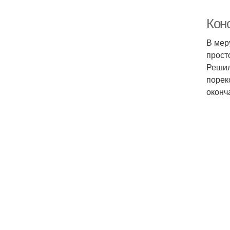
Кон
В мер
прост
Решил
порек
оконч