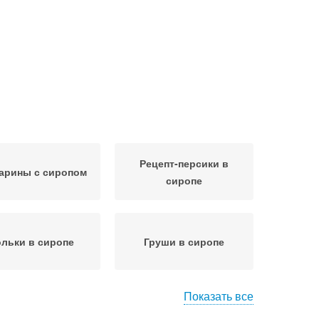
Рецепт-персики в
арины с сиропом
сиропе
льки в сиропе
Груши в сиропе
Показать все
Нектарины в сахарном
ироп на зиму