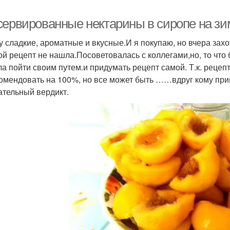
сервированные нектарины в сиропе на зим
у сладкие, ароматные и вкусные.И я покупаю, но вчера захо
ой рецепт не нашла.Посоветовалась с коллегами,но, то что
а пойти своим путем.и придумать рецепт самой. Т.к. рецеп
омендовать на 100%, но все может быть ……вдруг кому приг
ательный вердикт.