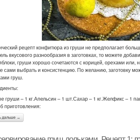
ический рецепт конфитюра из груши не предполагает больш
ель вкусового разнообразия в заготовках, то можете добави
 яблоки, груши хорошо сочетаются с корицей, орехами или, 
е сами выбрать и консистенцию. По желанию, заготовку мож
ками груш.
диенты:
е груши – 1 кг.Апельсин – 1 шт.Сахар – 1 кг.Желфикс – 1 па
б приготовления:
ь дальше →
ервирование груш дольками. Рецепт 1: г