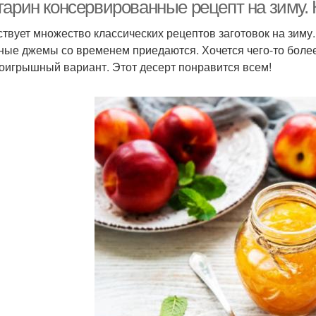
сиропе
сиропе
тарин консервированные рецепт на зиму. 
твует множество классических рецептов заготовок на зиму
ные джемы со временем приедаются. Хочется чего-то боле
Нектарин в сиропе
оигрышный вариант. Этот десерт понравится всем!