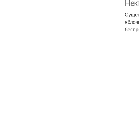
Нек
Сущес
яблоч
беспр