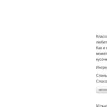
Класс
любит
Как и
может
кусоч
Ингре
Спелы
Спосо
читат
Конс