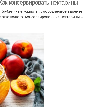
сиропе
Как консервировать нектарины
. Клубничные компоты, смородиновое варенье,
е экзотичного. Консервированные нектарины –