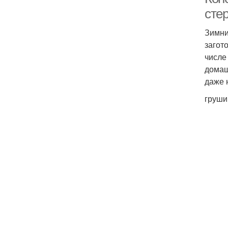
сте
Зимни
загот
числе
домаш
даже 
груши