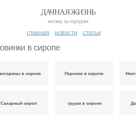
ДАЧНАЯ ЖИЗНЬ
жизнь за городом
главная
новости
статьи
овинки в сиропе
ектарины в сиропе
Персики в сиропе
Нект
Сахарный сироп
груши в сиропе
До
Дольки в сахарном
Груши в сахарном
С