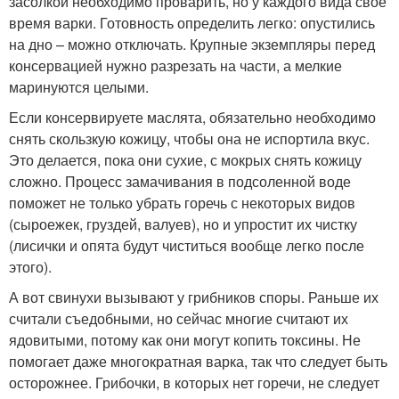
засолкой необходимо проварить, но у каждого вида свое
время варки. Готовность определить легко: опустились
на дно – можно отключать. Крупные экземпляры перед
консервацией нужно разрезать на части, а мелкие
маринуются целыми.
Если консервируете маслята, обязательно необходимо
снять скользкую кожицу, чтобы она не испортила вкус.
Это делается, пока они сухие, с мокрых снять кожицу
сложно. Процесс замачивания в подсоленной воде
поможет не только убрать горечь с некоторых видов
(сыроежек, груздей, валуев), но и упростит их чистку
(лисички и опята будут чиститься вообще легко после
этого).
А вот свинухи вызывают у грибников споры. Раньше их
считали съедобными, но сейчас многие считают их
ядовитыми, потому как они могут копить токсины. Не
помогает даже многократная варка, так что следует быть
осторожнее. Грибочки, в которых нет горечи, не следует