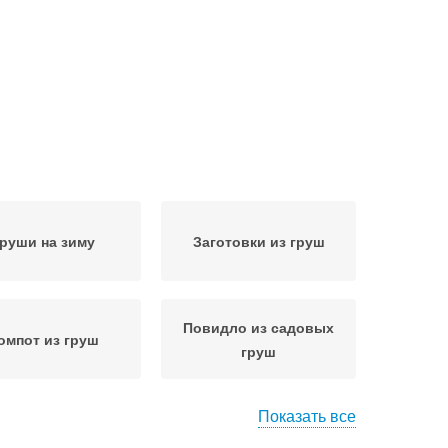
руши на зиму
Заготовки из груш
Повидло из садовых
омпот из груш
груш
Показать все
видло из груш
Груша на зиму