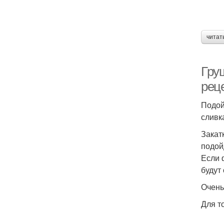
читат
Гру
рец
Подой
сливк
Закат
подой
Если 
будут
Очень
Для т