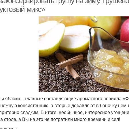
 законсервировать грушу на зиму. Грушев
уктовый микс»
 и яблоки – главные составляющие ароматного повидла «Ф
 нежную консистенцию, а вторые добавляют в баночку немно
 приторно сладким. В итоге, необычное, интересное угощени
на столе, а Вы на это не потратили много времени и сил!
диенты: