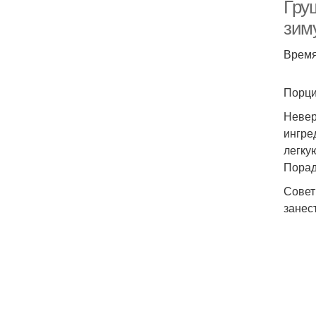
Гру
зим
Время 
Порций
Невер
ингре
легку
Порад
Совет
занес