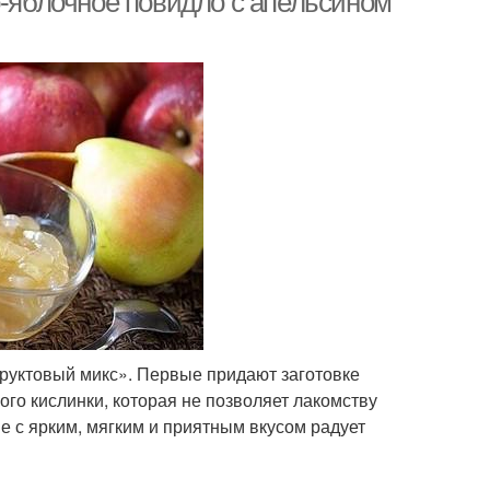
о-яблочное повидло с апельсином
руктовый микс». Первые придают заготовке
го кислинки, которая не позволяет лакомству
е с ярким, мягким и приятным вкусом радует