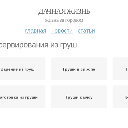
ДАЧНАЯ ЖИЗНЬ
жизнь за городом
главная
новости
статьи
сервирования из груш
Варение из груш
Груши в сиропе
Г
аготовки из груши
Груши к мясу
К
руши с апельсинами
Пряные груши
По