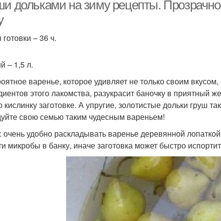
ши дольками на зиму рецепты. Прозрачно
у
готовки – 36 ч.
 – 1,5 л.
оятное варенье, которое удивляет не только своим вкусом, 
диентов этого лакомства, разукрасит баночку в приятный ж
ю кислинку заготовке. А упругие, золотистые дольки груш та
уйте свою семью таким чудесным вареньем!
: очень удобно раскладывать варенье деревянной лопаткой,
ти микробы в банку, иначе заготовка может быстро испортит