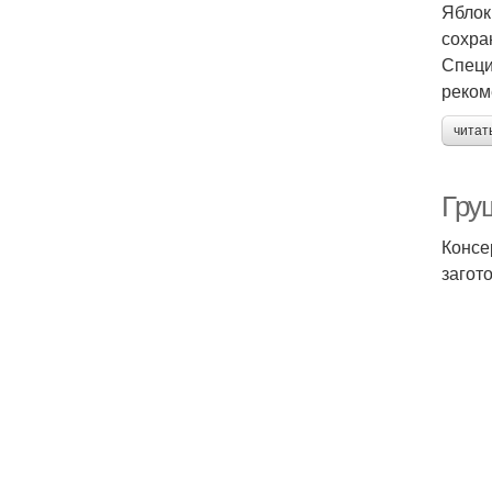
Яблок
сохра
Специ
реком
читат
Гру
Консе
загот