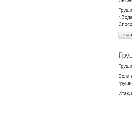
Груши
г.Вода
Спосо
читат
Гру
Груши
Если 
груши
Итак,