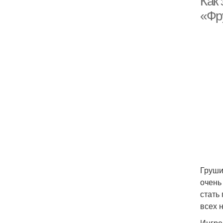
Как
«Фр
Груши
очень
стать
всех 
Ингре