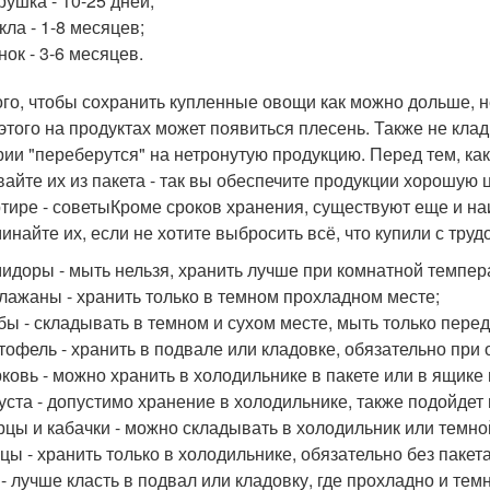
рушка - 10-25 дней;
кла - 1-8 месяцев;
нок - 3-6 месяцев.
ого, чтобы сохранить купленные овощи как можно дольше, не
 этого на продуктах может появиться плесень. Также не кл
рии "переберутся" на нетронутую продукцию. Перед тем, как
вайте их из пакета - так вы обеспечите продукции хорошую
ртире - советыКроме сроков хранения, существуют еще и н
инайте их, если не хотите выбросить всё, что купили с труд
идоры - мыть нельзя, хранить лучше при комнатной темпер
лажаны - хранить только в темном прохладном месте;
бы - складывать в темном и сухом месте, мыть только пере
тофель - хранить в подвале или кладовке, обязательно при 
ковь - можно хранить в холодильнике в пакете или в ящике 
уста - допустимо хранение в холодильнике, также подойдет 
рцы и кабачки - можно складывать в холодильник или темно
цы - хранить только в холодильнике, обязательно без паке
 - лучше класть в подвал или кладовку, где прохладно и темн