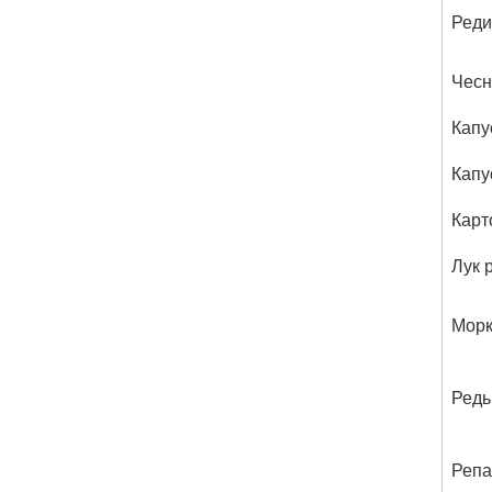
Реди
Чесн
Капу
Капу
Карт
Лук 
Морк
Редь
Репа