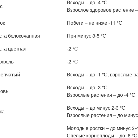
Всходы – до -4 °С
с
Взрослое здоровое растение – 
ок
Побеги – не ниже -11 °С
ста белокочанная
При минус 3-5 °С
ста цветная
-2 °С
офель
-2 °С
репчатый
Всходы – до -1 °С, взрослые р
Всходы – до -3 °С
овь
Взрослые растения – до -4 °С
Всходы – до минус 2-3 °С
ка
Взрослые растения – до минус
Молодые ростки – до минус 2-
Спелые корнеплоды – до -6 °С