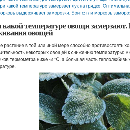
ри какой температуре замерзает лук на грядке. Оптимальна
орковь выдерживает заморозки. Боится ли морковь заморо
 какой температуре овощи замерзают.
ивания овощей
е растение в той или иной мере способно противостоять х
вительность некоторых овощей к снижению температуры: м
иков термометра ниже -2 °С, а большая часть теплолюбивы
ратуре.