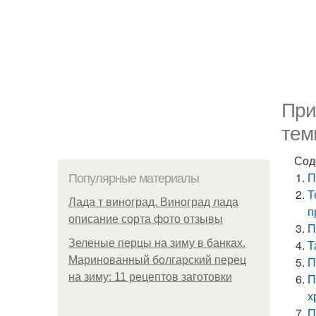
При
тем
Сод
П
Популярные материалы
Т
Лада т виноград. Виноград лада
п
описание сорта фото отзывы
П
Зеленые перцы на зиму в банках.
Т
Маринованный болгарский перец
П
на зиму: 11 рецептов заготовки
П
х
П