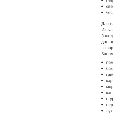
пет
све
чес
Для т
Из-за
бакте
доста
в ква
Запом
пом
бак
гри
кар
мор
кап
огу
пер
лук