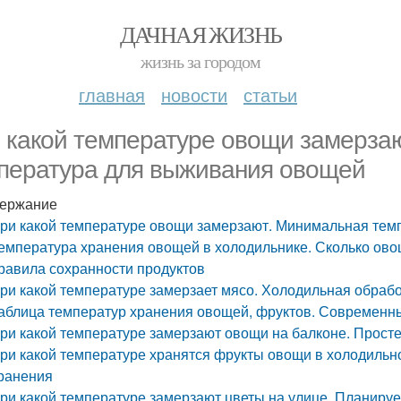
ДАЧНАЯ ЖИЗНЬ
жизнь за городом
главная
новости
статьи
 какой температуре овощи замерза
пература для выживания овощей
ержание
ри какой температуре овощи замерзают. Минимальная те
емпература хранения овощей в холодильнике. Сколько овощ
равила сохранности продуктов
ри какой температуре замерзает мясо. Холодильная обрабо
аблица температур хранения овощей, фруктов. Современн
ри какой температуре замерзают овощи на балконе. Прост
ри какой температуре хранятся фрукты овощи в холодиль
ранения
ри какой температуре замерзают цветы на улице. Планиру