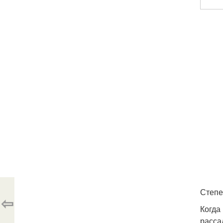
Степе
⇦
Когда
расса