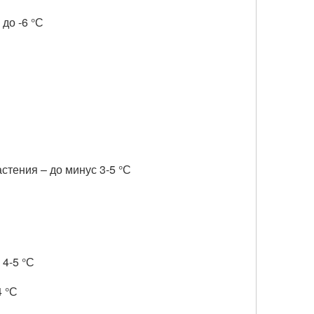
до -6 °С
астения – до минус 3-5 °С
 4-5 °С
4 °С