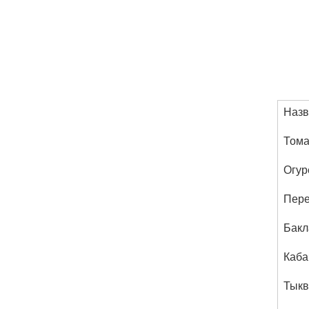
Назв
Тома
Огур
Пер
Бакл
Каба
Тыкв