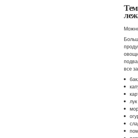
Тем
леж
Можно
Больш
проду
овощи
подва
все з
бак
кап
кар
лук
мор
огу
сла
пом