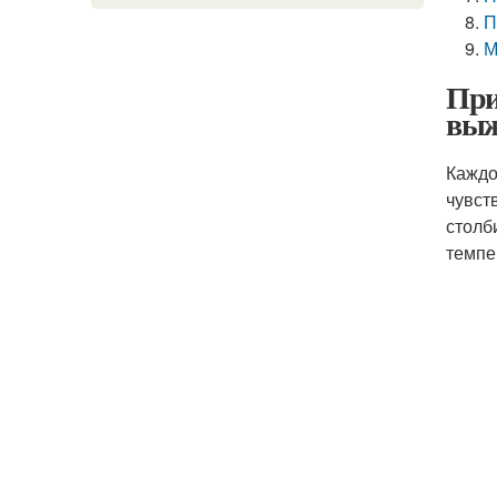
П
М
При
выж
Каждо
чувст
столб
темпе