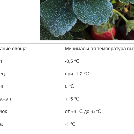
ание овоща
Минимальная температура в
т
-0,5 °С
ец
при -1-2 °С
ец
0 °С
ажан
+15 °С
чок
от +4 °С до -5 °С
а
-1 °С