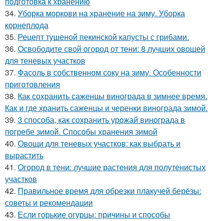
подготовка к хранению
34.
Уборка моркови на хранение на зиму. Уборка
корнеплода
35.
Рецепт тушеной пекинской капусты с грибами.
36.
Освободите свой огород от тени: 8 лучших овощей
для теневых участков
37.
Фасоль в собственном соку на зиму. Особенности
приготовления
38.
Как сохранить саженцы винограда в зимнее время.
Как и где хранить саженцы и черенки винограда зимой.
39.
3 способа, как сохранить урожай винограда в
погребе зимой. Способы хранения зимой
40.
Овощи для теневых участков: как выбрать и
вырастить
41.
Огород в тени: лучшие растения для полутенистых
участков
42.
Правильное время для обрезки плакучей берёзы:
советы и рекомендации
43.
Если горькие огурцы: причины и способы