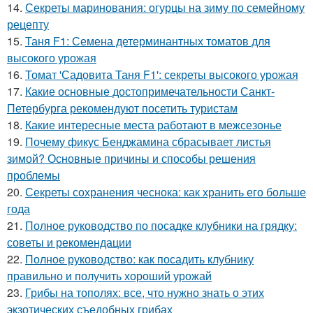
14.
Секреты маринования: огурцы на зиму по семейному
рецепту
15.
Таня F1: Семена детерминантных томатов для
высокого урожая
16.
Томат 'Садовита Таня F1': секреты высокого урожая
17.
Какие основные достопримечательности Санкт-
Петербурга рекомендуют посетить туристам
18.
Какие интересные места работают в межсезонье
19.
Почему фикус Бенджамина сбрасывает листья
зимой? Основные причины и способы решения
проблемы
20.
Секреты сохранения чеснока: как хранить его больше
года
21.
Полное руководство по посадке клубники на грядку:
советы и рекомендации
22.
Полное руководство: как посадить клубнику
правильно и получить хороший урожай
23.
Грибы на тополях: все, что нужно знать о этих
экзотических съедобных грибах