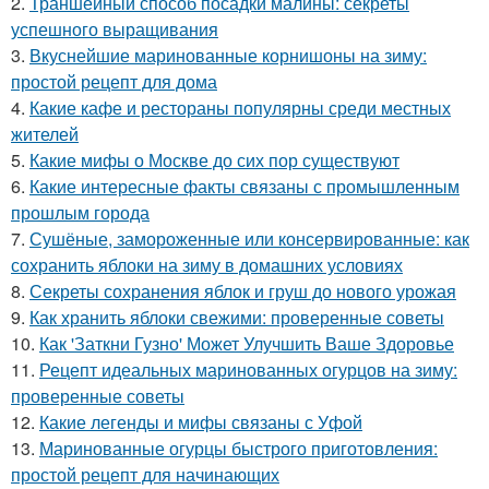
2.
Траншейный способ посадки малины: секреты
успешного выращивания
3.
Вкуснейшие маринованные корнишоны на зиму:
простой рецепт для дома
4.
Какие кафе и рестораны популярны среди местных
жителей
5.
Какие мифы о Москве до сих пор существуют
6.
Какие интересные факты связаны с промышленным
прошлым города
7.
Сушёные, замороженные или консервированные: как
сохранить яблоки на зиму в домашних условиях
8.
Секреты сохранения яблок и груш до нового урожая
9.
Как хранить яблоки свежими: проверенные советы
10.
Как 'Заткни Гузно' Может Улучшить Ваше Здоровье
11.
Рецепт идеальных маринованных огурцов на зиму:
проверенные советы
12.
Какие легенды и мифы связаны с Уфой
13.
Маринованные огурцы быстрого приготовления:
простой рецепт для начинающих