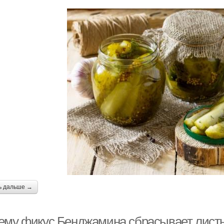
ь дальше →
ему фикус Бенджамина сбрасывает листь