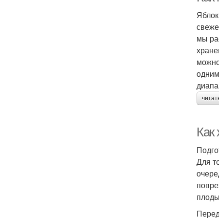
Яблок
свеже
мы ра
хране
можно
одним
диапа
читат
Как
Подго
Для т
очере
повре
плоды
Перед