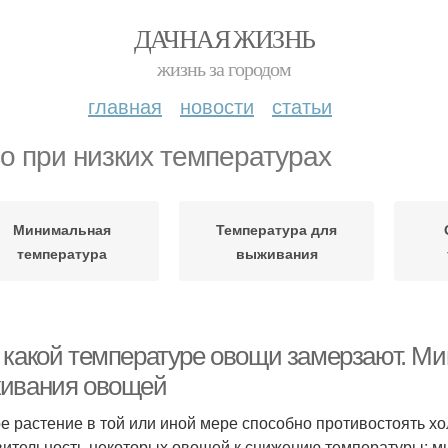
ДАЧНАЯ ЖИЗНЬ
жизнь за городом
главная
новости
статьи
о при низких температурах
Минимальная
Температура для
температура
выживания
 какой температуре овощи замерзают. М
ивания овощей
е растение в той или иной мере способно противостоять х
вительность некоторых овощей к снижению температуры: м