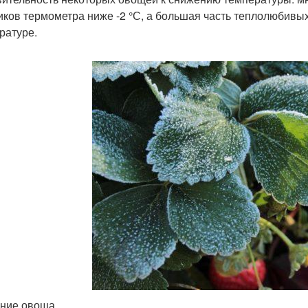
иков термометра ниже -2 °С, а большая часть теплолюбивы
ратуре.
ние овоща