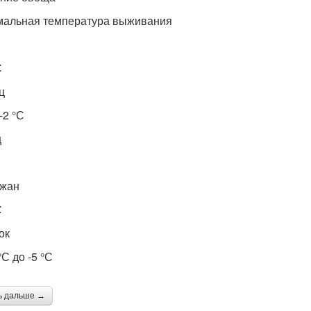
альная температура выживания
С
ц
-2 °С
ц
ажан
С
ок
°С до -5 °С
ь дальше →