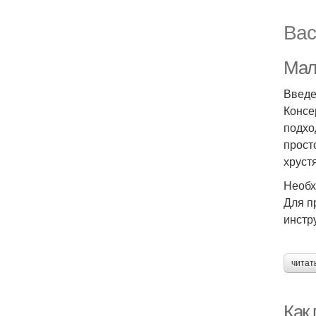
Вас
Мал
Введ
Консе
подхо
прост
хруст
Необх
Для п
инстр
читат
Как