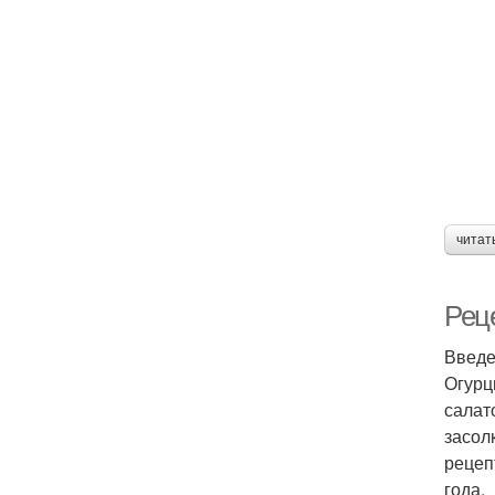
читат
Реце
Введ
Огурц
салат
засол
рецеп
года.