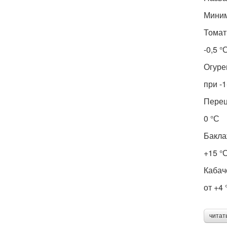
Миним
Томат
-0,5 °
Огуре
при -1
Пере
0 °С
Бакл
+15 °
Кабач
от +4 
читат