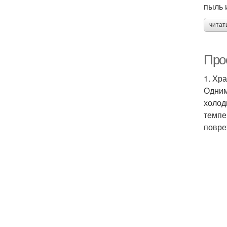
пыль 
читат
Про
1. Хр
Одним
холод
темпе
повре