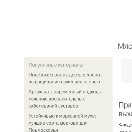
Мяс
Популярные материалы
Полезные советы для успешного
выращивания саженцев осенью
Аркоксиа: современный подход к
лечению воспалительных
При
заболеваний суставов
выж
Устойчивые к морковной мухе:
лучшие сорта моркови для
Каждо
Подмосковья
чувст