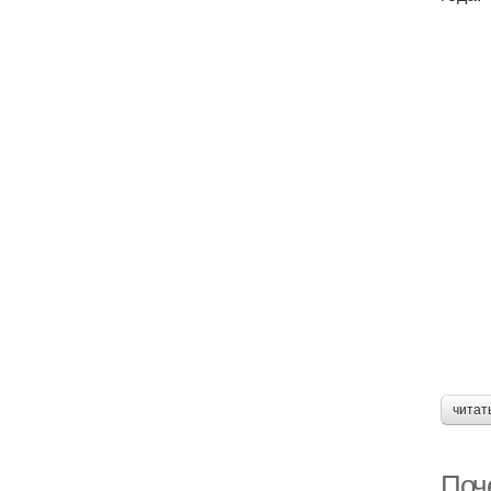
читат
Поч