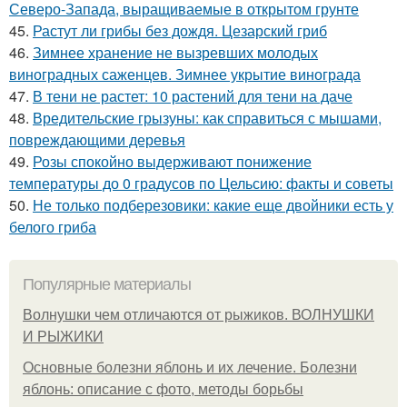
Северо-Запада, выращиваемые в открытом грунте
45.
Растут ли грибы без дождя. Цезарский гриб
46.
Зимнее хранение не вызревших молодых
виноградных саженцев. Зимнее укрытие винограда
47.
В тени не растет: 10 растений для тени на даче
48.
Вредительские грызуны: как справиться с мышами,
повреждающими деревья
49.
Розы спокойно выдерживают понижение
температуры до 0 градусов по Цельсию: факты и советы
50.
Не только подберезовики: какие еще двойники есть у
белого гриба
Популярные материалы
Волнушки чем отличаются от рыжиков. ВОЛНУШКИ
И РЫЖИКИ
Основные болезни яблонь и их лечение. Болезни
яблонь: описание с фото, методы борьбы