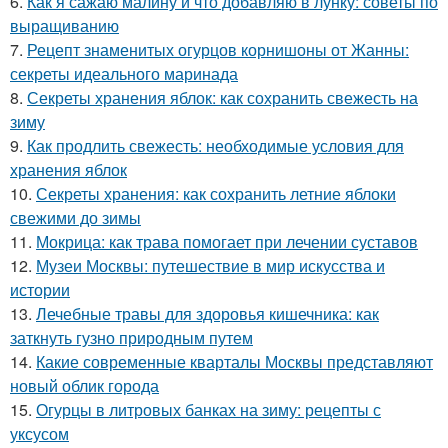
6.
Как я сажаю малину и что добавляю в лунку: советы по
выращиванию
7.
Рецепт знаменитых огурцов корнишоны от Жанны:
секреты идеального маринада
8.
Секреты хранения яблок: как сохранить свежесть на
зиму
9.
Как продлить свежесть: необходимые условия для
хранения яблок
10.
Секреты хранения: как сохранить летние яблоки
свежими до зимы
11.
Мокрица: как трава помогает при лечении суставов
12.
Музеи Москвы: путешествие в мир искусства и
истории
13.
Лечебные травы для здоровья кишечника: как
заткнуть гузно природным путем
14.
Какие современные кварталы Москвы представляют
новый облик города
15.
Огурцы в литровых банках на зиму: рецепты с
уксусом