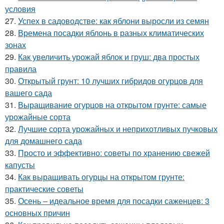
условия
27.
Успех в садоводстве: как яблони выросли из семян
28.
Времена посадки яблонь в разных климатических
зонах
29.
Как увеличить урожай яблок и груш: два простых
правила
30.
Открытый грунт: 10 лучших гибридов огурцов для
вашего сада
31.
Выращивание огурцов на открытом грунте: самые
урожайные сорта
32.
Лучшие сорта урожайных и неприхотливых пучковых
для домашнего сада
33.
Просто и эффективно: советы по хранению свежей
капусты
34.
Как выращивать огурцы на открытом грунте:
практические советы
35.
Осень – идеальное время для посадки саженцев: 3
основных причин