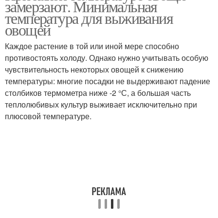
замерзают. Минимальная
балконе
температура для выживания
овощей
Каждое растение в той или иной мере способно
Погребки для балкона
Ящик для овощей
противостоять холоду. Однако нужно учитывать особую
чувствительность некоторых овощей к снижению
температуры: многие посадки не выдерживают падение
столбиков термометра ниже -2 °С, а большая часть
теплолюбивых культур выживает исключительно при
плюсовой температуре.