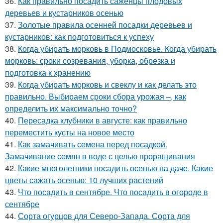
36.
Как правильно посадить саженцы плодовых
деревьев и кустарников осенью
37.
Золотые правила осенней посадки деревьев и
кустарников: как подготовиться к успеху
38.
Когда убирать морковь в Подмосковье. Когда убирать
морковь: сроки созревания, уборка, обрезка и
подготовка к хранению
39.
Когда убирать морковь и свеклу и как делать это
правильно. Выбираем сроки сбора урожая –, как
определить их максимально точно?
40.
Пересадка клубники в августе: как правильно
переместить кусты на новое место
41.
Как замачивать семена перед посадкой.
Замачивание семян в воде с целью проращивания
42.
Какие многолетники посадить осенью на даче. Какие
цветы сажать осенью: 10 лучших растений
43.
Что посадить в сентябре. Что посадить в огороде в
сентябре
44.
Сорта огурцов для Северо-Запада. Сорта для