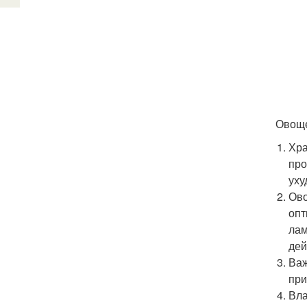
Овоще
Хра
про
уху
Ово
опт
лам
дей
Важ
при
Вла