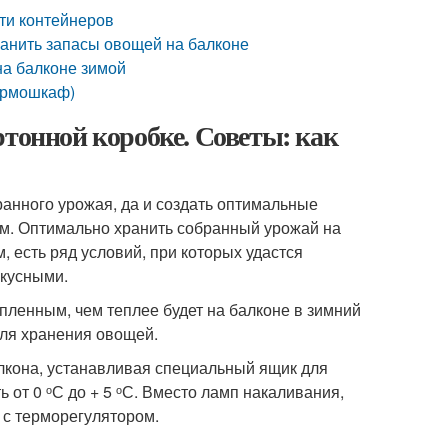
ти контейнеров
ранить запасы овощей на балконе
на балконе зимой
ермошкаф)
ртонной коробке. Советы: как
ранного урожая, да и создать оптимальные
м. Оптимально хранить собранный урожай на
, есть ряд условий, при которых удастся
вкусными.
пленным, чем теплее будет на балконе в зимний
для хранения овощей.
лкона, устанавливая специальный ящик для
 от 0 ᵒС до + 5 ᵒС. Вместо ламп накаливания,
 с терморегулятором.