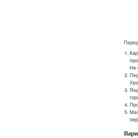
Перед
Кар
про
Не 
Пер
Хра
Ящи
гор
Про
Мал
пер
Вари