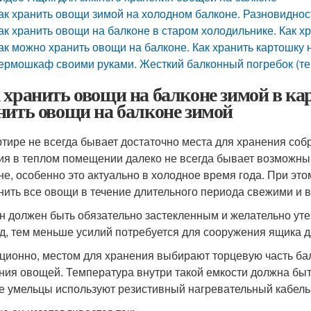
ак хранить овощи зимой на холодном балконе. Разновиднос
ак хранить овощи на балконе в старом холодильнике. Как х
ак можно хранить овощи на балконе. Как хранить картошку 
ермошкаф своими руками. Жесткий балконный погребок (т
 хранить овощи на балконе зимой в ка
нить овощи на балконе зимой
ртире не всегда бывает достаточно места для хранения соб
ия в теплом помещении далеко не всегда бывает возможны
не, особенно это актуально в холодное время года. При этом
нить все овощи в течение длительного периода свежими и 
н должен быть обязательно застекленным и желательно уте
д, тем меньше усилий потребуется для сооружения ящика 
ционно, местом для хранения выбирают торцевую часть ба
ния овощей. Температура внутри такой емкости должна быть
е умельцы используют резистивный нагревательный кабель