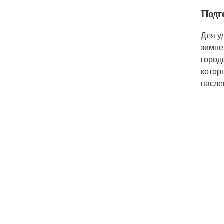
Подго
Для у
зимне
город
котор
пасле