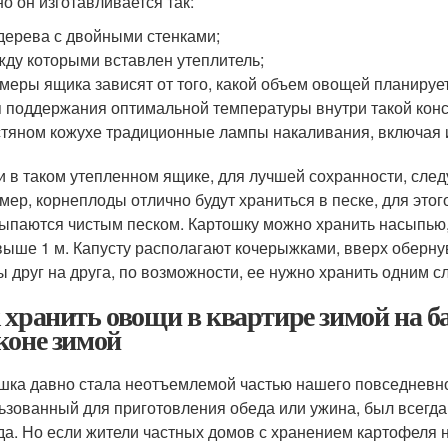
о он изготавливается так:
дерева с двойными стенками;
ду которыми вставлен утеплитель;
меры ящика зависят от того, какой объем овощей планирует
 поддержания оптимальной температуры внутри такой конс
тяном кожухе традиционные лампы накаливания, включая их
 в таком утепленном ящике, для лучшей сохранности, следу
мер, корнеплоды отлично будут храниться в песке, для этог
ыпаются чистым песком. Картошку можно хранить насыпью,
выше 1 м. Капусту располагают кочерыжками, вверх оберну
ы друг на друга, по возможности, ее нужно хранить одним с
 хранить овощи в квартире зимой на б
коне зимой
шка давно стала неотъемлемой частью нашего повседневног
ьзованный для приготовления обеда или ужина, был всегда 
да. Но если жители частных домов с хранением картофеля 