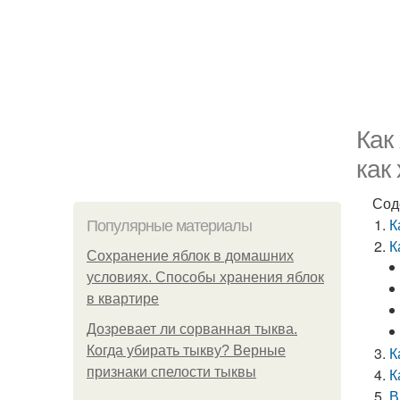
Как
как
Сод
К
Популярные материалы
К
Сохранение яблок в домашних
условиях. Способы хранения яблок
в квартире
Дозревает ли сорванная тыква.
Когда убирать тыкву? Верные
К
признаки спелости тыквы
К
В