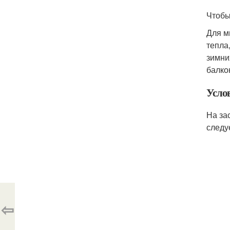
Чтобы
Для м
тепла
зимни
балко
Усло
На за
следу
⇦