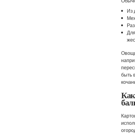
Обычн
Из 
Меж
Раз
Для
жес
Овощи
напри
перес
быть 
кочан
Как
бал
Карто
испол
огоро