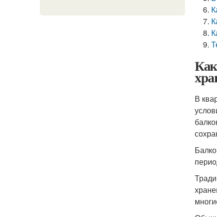
К
К
К
Т
Как
хра
В ква
услов
балко
сохра
Балко
перио
Тради
хране
многи