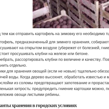
 тем как отправить картофель на зимовку его необходимо т
тофель, предназначенный для зимнего хранения, собирают 
сушивают на открытом воздухе (убережет от болезней, гние
стоит просушивать клубни на железе или бетоне.
ебрать, рассортировать клубни по величине и качеству. П
нить отдельно.
ки для хранения овощей (если не новые) тщательно обезза
ячей воды. Когда дерево высохнет, обработать известью и м
слойки из соломы предотвращают запотевание и прорастан
енькая хитрость: предупредить гниение картошки можно, 
еложив овощи листьями рябины.
анты хранения в городских условиях