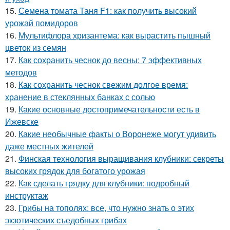
15.
Семена томата Таня F1: как получить высокий
урожай помидоров
16.
Мультифлора хризантема: как вырастить пышный
цветок из семян
17.
Как сохранить чеснок до весны: 7 эффективных
методов
18.
Как сохранить чеснок свежим долгое время:
хранение в стеклянных банках с солью
19.
Какие основные достопримечательности есть в
Ижевске
20.
Какие необычные факты о Воронеже могут удивить
даже местных жителей
21.
Финская технология выращивания клубники: секреты
высоких грядок для богатого урожая
22.
Как сделать грядку для клубники: подробный
инструктаж
23.
Грибы на тополях: все, что нужно знать о этих
экзотических съедобных грибах