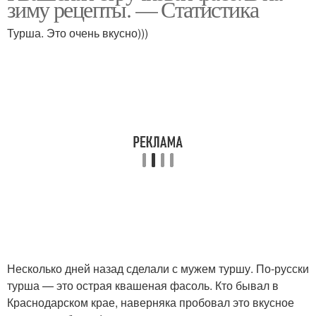
зиму рецепты. — Статистика
фасоли
Турша. Это очень вкусно)))
Армянская турша
Классическая турша
Турша с капустой
Несколько дней назад сделали с мужем туршу. По-русски
турша — это острая квашеная фасоль. Кто бывал в
Краснодарском крае, наверняка пробовал это вкусное