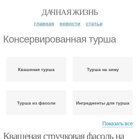
ДАЧНАЯ ЖИЗНЬ
главная
новости
статьи
Консервированная турша
Квашеная турша
Турша на зиму
Турша из фасоли
Ингредиенты для турша
Показать все
Квашеная стручковая фасоль на
Турша из стручковой
Турша с овощами