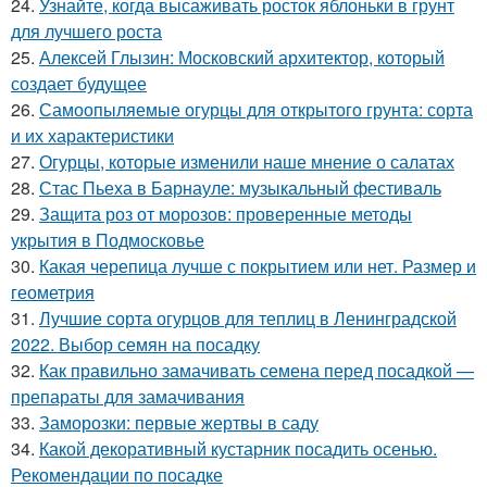
24.
Узнайте, когда высаживать росток яблоньки в грунт
для лучшего роста
25.
Алексей Глызин: Московский архитектор, который
создает будущее
26.
Самоопыляемые огурцы для открытого грунта: сорта
и их характеристики
27.
Огурцы, которые изменили наше мнение о салатах
28.
Стас Пьеха в Барнауле: музыкальный фестиваль
29.
Защита роз от морозов: проверенные методы
укрытия в Подмосковье
30.
Какая черепица лучше с покрытием или нет. Размер и
геометрия
31.
Лучшие сорта огурцов для теплиц в Ленинградской
2022. Выбор семян на посадку
32.
Как правильно замачивать семена перед посадкой —
препараты для замачивания
33.
Заморозки: первые жертвы в саду
34.
Какой декоративный кустарник посадить осенью.
Рекомендации по посадке