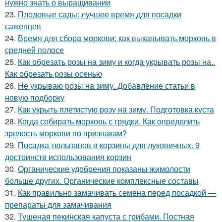
нужно знать о выращивании
23.
Плодовые сады: лучшее время для посадки
саженцев
24.
Время для сбора моркови: как выкапывать морковь в
средней полосе
25.
Как обрезать розы на зиму и когда укрывать розы на..
Как обрезать розы осенью
26.
Не укрываю розы на зиму. Добавление статьи в
новую подборку
27.
Как укрыть плетистую розу на зиму. Подготовка куста
28.
Когда собирать морковь с грядки. Как определить
зрелость моркови по признакам?
29.
Посадка тюльпанов в корзины для луковичных. 9
достоинств использования корзин
30.
Органические удобрения показаны жимолости
больше других. Органические комплексные составы
31.
Как правильно замачивать семена перед посадкой —
препараты для замачивания
32.
Тушеная пекинская капуста с грибами. Постная