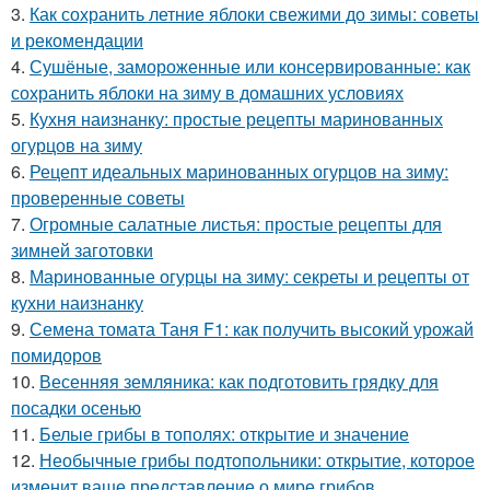
3.
Как сохранить летние яблоки свежими до зимы: советы
и рекомендации
4.
Сушёные, замороженные или консервированные: как
сохранить яблоки на зиму в домашних условиях
5.
Кухня наизнанку: простые рецепты маринованных
огурцов на зиму
6.
Рецепт идеальных маринованных огурцов на зиму:
проверенные советы
7.
Огромные салатные листья: простые рецепты для
зимней заготовки
8.
Маринованные огурцы на зиму: секреты и рецепты от
кухни наизнанку
9.
Семена томата Таня F1: как получить высокий урожай
помидоров
10.
Весенняя земляника: как подготовить грядку для
посадки осенью
11.
Белые грибы в тополях: открытие и значение
12.
Необычные грибы подтопольники: открытие, которое
изменит ваше представление о мире грибов