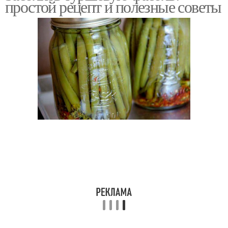
простой рецепт и полезные советы
Консервированная
Фасоль для турши
турша
Турша в томате