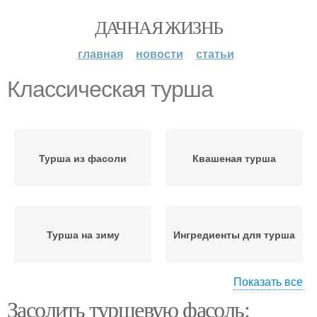
ДАЧНАЯ ЖИЗНЬ
главная
новости
статьи
Классическая турша
Турша из фасоли
Квашеная турша
Турша на зиму
Ингредиенты для турша
Показать все
Засолить туршевую фасоль:
Турша к столу
Турша с капустой