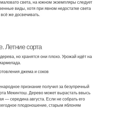
т маловато света, на южном экземпляры следует
енные виды, хотя при явном недостатке света
 всё же досвечивать.
. Летние сорта
дерева, но хранятся они плохо. Урожай идёт на
 мармелада.
готовления джема и соков
енародное признание получил за безупречный
сорта Мекинтош. Дерево может вырастать ввысь
ая — середина августа. Если не собрать его
ежегодное плодоношение, старым яблоням