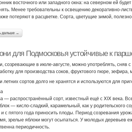
онник восточного или западного окна: на северном ей буде
нять. Менее требовательны к освещению декоративно-листв
акже потеряют в расцветке. Сорта, цветущие зимой, полезно
ь дальше →
они для Подмосковья устойчивые к парше
и, созревающие в июле-августе, можно употреблять, сняв с 
аботку для производства соков, фруктового пюре, зефира,
и летних сортов долго не хранятся и используются для при
ба
а — распространённый сорт, известный ещё с XIX века. Вс
яблок — кисло-сладкий, карамельный, как у родительского 
м и с пятого года приносить плоды. Период созревания урож
мя, зрелые яблоки могут осыпаться. У молодых деревьев 
твенна периодичность.