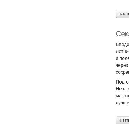
читат
Сек
Введ
Летни
и пол
через
сохра
Подго
Не вс
мякоть
лучше
читат