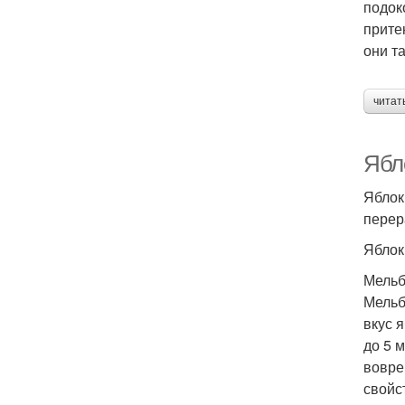
подок
прите
они т
читат
Ябл
Яблок
перер
Яблок
Мель
Мельб
вкус 
до 5 
вовре
свойс