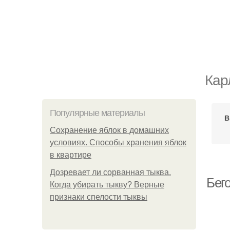
Кар
Популярные материалы
В
Сохранение яблок в домашних
условиях. Способы хранения яблок
в квартире
Дозревает ли сорванная тыква.
Бег
Когда убирать тыкву? Верные
признаки спелости тыквы