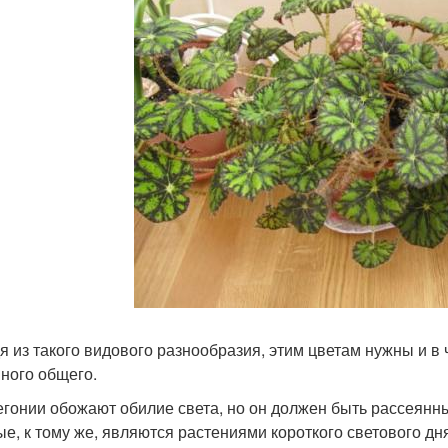
я из такого видового разнообразия, этим цветам нужны и в
много общего.
егонии обожают обилие света, но он должен быть рассеянн
ые, к тому же, являются растениями короткого светового д