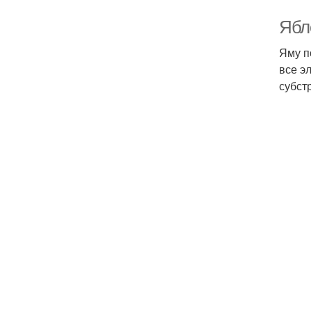
Ябл
Яму п
все э
субст