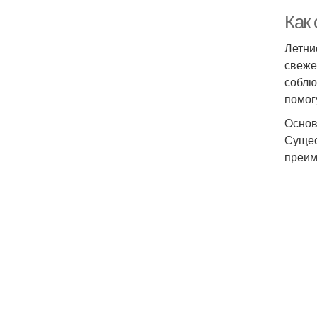
Как
Летни
свеже
соблю
помог
Основ
Сущес
преим