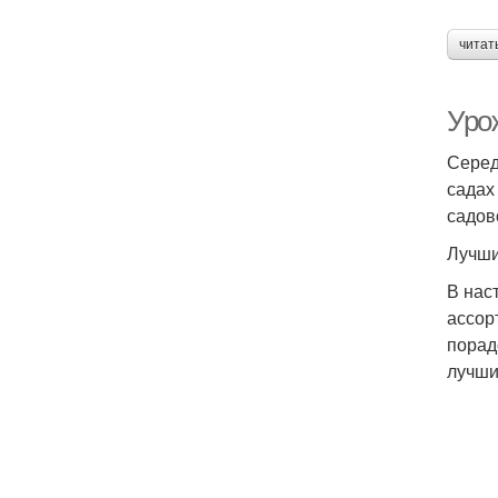
читат
Уро
Серед
садах
садов
Лучши
В нас
ассор
порад
лучш