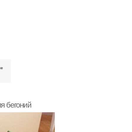
ые
ля бегоний