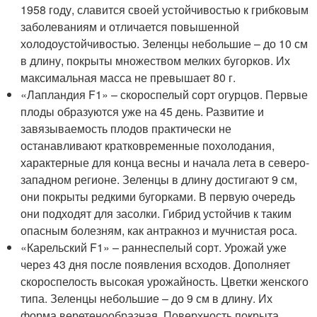
1958 году, славится своей устойчивостью к грибковым
заболеваниям и отличается повышенной
холодоустойчивостью. Зеленцы небольшие – до 10 см
в длину, покрыты множеством мелких бугорков. Их
максимальная масса не превышает 80 г.
«Лапландия F1» – скороспелый сорт огурцов. Первые
плоды образуются уже на 45 день. Развитие и
завязываемость плодов практически не
останавливают кратковременные похолодания,
характерные для конца весны и начала лета в северо-
западном регионе. Зеленцы в длину достигают 9 см,
они покрыты редкими бугорками. В первую очередь
они подходят для засолки. Гибрид устойчив к таким
опасным болезням, как антракноз и мучнистая роса.
«Карельский F1» – раннеспелый сорт. Урожай уже
через 43 дня после появления всходов. Дополняет
скороспелость высокая урожайность. Цветки женского
типа. Зеленцы небольшие – до 9 см в длину. Их
форма веретенообразная. Поверхность покрыта