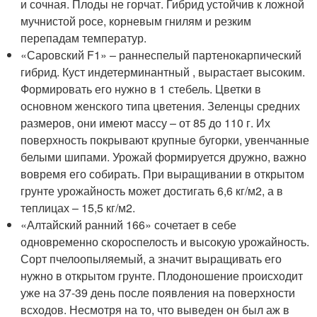
и сочная. Плоды не горчат. Гибрид устойчив к ложной
мучнистой росе, корневым гнилям и резким
перепадам температур.
«Саровский F1» – раннеспелый партенокарпический
гибрид. Куст индетерминантный , вырастает высоким.
Формировать его нужно в 1 стебель. Цветки в
основном женского типа цветения. Зеленцы средних
размеров, они имеют массу – от 85 до 110 г. Их
поверхность покрывают крупные бугорки, увенчанные
белыми шипами. Урожай формируется дружно, важно
вовремя его собирать. При выращивании в открытом
грунте урожайность может достигать 6,6 кг/м2, а в
теплицах – 15,5 кг/м2.
«Алтайский ранний 166» сочетает в себе
одновременно скороспелость и высокую урожайность.
Сорт пчелоопыляемый, а значит выращивать его
нужно в открытом грунте. Плодоношение происходит
уже на 37-39 день после появления на поверхности
всходов. Несмотря на то, что выведен он был аж в