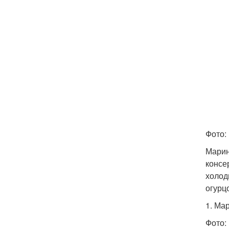
Фото:
Марин
консе
холод
огурц
1. Ма
Фото: 