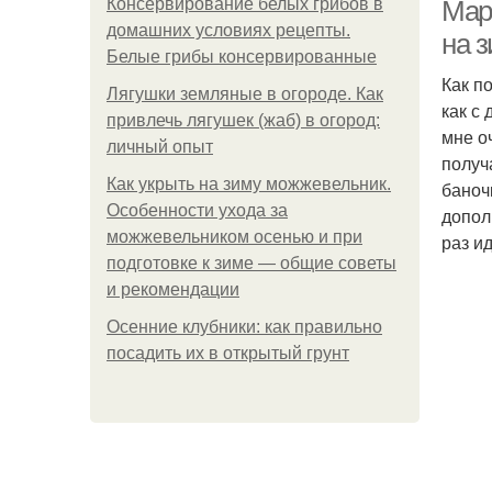
Консервирование белых грибов в
Мар
домашних условиях рецепты.
на 
Белые грибы консервированные
Как п
Лягушки земляные в огороде. Как
как с
привлечь лягушек (жаб) в огород:
мне о
личный опыт
получ
Как укрыть на зиму можжевельник.
баноч
Особенности ухода за
допол
можжевельником осенью и при
раз и
подготовке к зиме — общие советы
и рекомендации
Осенние клубники: как правильно
посадить их в открытый грунт