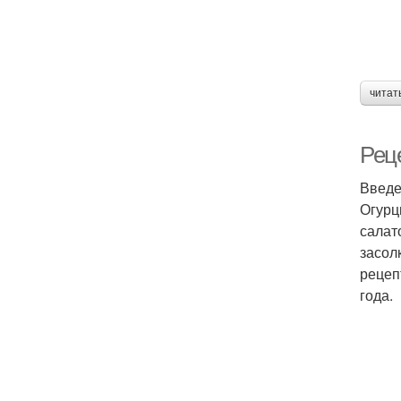
читат
Реце
Введ
Огурц
салат
засол
рецеп
года.