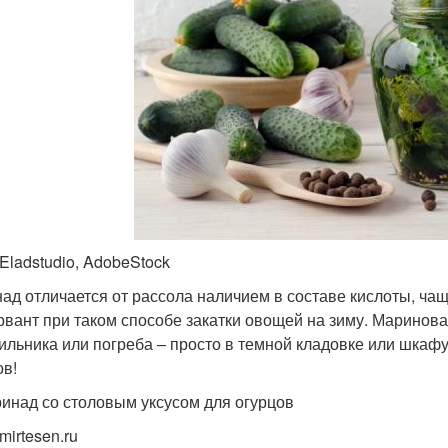
 Eladstudio, AdobeStock
ад отличается от рассола наличием в составе кислоты, чащ
рвант при таком способе закатки овощей на зиму. Маринова
ильника или погреба – просто в темной кладовке или шка
ов!
ринад со столовым уксусом для огурцов
mirtesen.ru