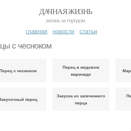
ДАЧНАЯ ЖИЗНЬ
жизнь за городом
главная
новости
статьи
цы с чесноком
Перец в медовом
Перец с чесноком
Мар
маринаде
Закуска из запеченного
Пе
Закусочный перец
перца
Перец в масле
Болгарский перец