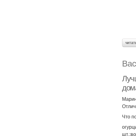
читат
Вас
Луч
дом
Марин
Отлич
Что п
огурц
шт.;во