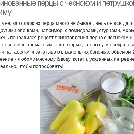
инованные перцы с чесноком и петрушкой
зиму
о мне, заготовок из перца много не бывает, ведь он всегда
 другими овощами, например, с помидорами, огурцами, морко
чень понравился рецепт приготовления перца с чесноком и 
ается очень ароматным, а во-вторых, это по сути прекрасн
ки на тарелку (я закатываю в маленьких баночках объемом 28
нение к любому мясному блюду. кстати, указанных ингредие
деально, чтобы попробовать!