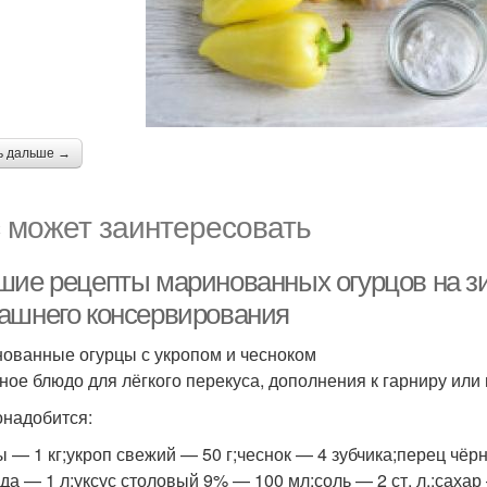
ь дальше →
 может заинтересовать
шие рецепты маринованных огурцов на з
ашнего консервирования
ованные огурцы с укропом и чесноком
ное блюдо для лёгкого перекуса, дополнения к гарниру или 
онадобится:
ы — 1 кг;укроп свежий — 50 г;чеснок — 4 зубчика;перец чё
да — 1 л;уксус столовый 9% — 100 мл;соль — 2 ст. л.;сахар —