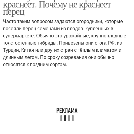
краснеет. Почему не краснеет
перец
Часто таким вопросом задаются огородники, которые
посеяли перец семенами из плодов, купленных в
Перцы в теплице
Перцы на кустах
супермаркете. Обычно это урожайные, крупноплодные,
толстостенные гибриды. Привезены они с юга РФ, из
Турции, Китая или других стран с тёплым климатом и
длинным летом. По сроку созревания они обычно
Сладкий перец
Перец с петрушкой
относятся к поздним сортам.
Перец с зеленью
Жареный перец
Перец в масле
Перец с морковью