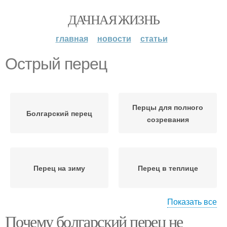
ДАЧНАЯ ЖИЗНЬ
главная
новости
статьи
Острый перец
Перцы для полного
Болгарский перец
созревания
Перец на зиму
Перец в теплице
Показать все
Почему болгарский перец не
Перцы во время
Перцы на кусту