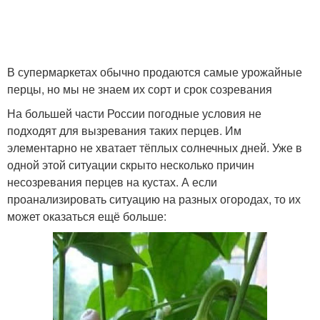
Перец с чесноком
Перец в морозилке
В супермаркетах обычно продаются самые урожайные
перцы, но мы не знаем их сорт и срок созревания
На большей части России погодные условия не
подходят для вызревания таких перцев. Им
Зеленый перец
Фаршированный перец
элементарно не хватает тёплых солнечных дней. Уже в
одной этой ситуации скрыто несколько причин
несозревания перцев на кустах. А если
проанализировать ситуацию на разных огородах, то их
Спелый перец
Магазинный перец
может оказаться ещё больше:
Перец в открытом
Перец в мире
грунте