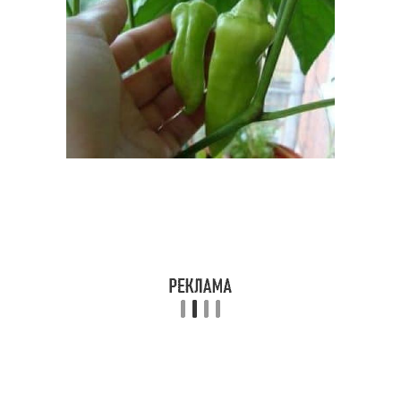
Перец на кусту
Перцы на корню
Перцы в открытом
Перцы в домашних
грунте
условиях