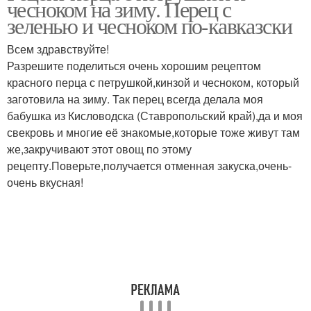
чесноком на зиму. Перец с
зеленью и чесноком по-кавказски
Всем здравствуйте!
Разрешите поделиться очень хорошим рецептом
Перец с морковью
Бесподобный перец
красного перца с петрушкой,кинзой и чесноком, который
заготовила на зиму. Так перец всегда делала моя
бабушка из Кисловодска (Ставропольский край),да и моя
свекровь и многие её знакомые,которые тоже живут там
Перец с чесноком
Перец с маслом
же,закручивают этот овощ по этому
рецепту.Поверьте,получается отменная закуска,очень-
очень вкусная!
Закусочный перец
Перцы с петрушкой
Перец с листьями
Бланшированный перец