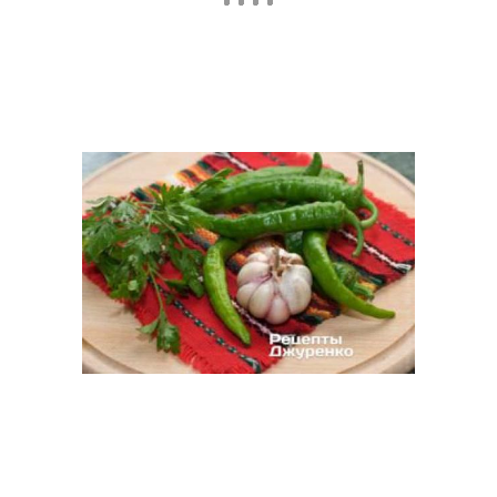
Перец с растительным
Закуска из перца
маслом
Перец в сладкой
Зелень на зиму
заливке