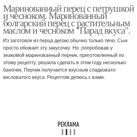
Маринованный перец с петрушкой
Перец с чесноком
Перец на зиму
и чесноком. Маринованный
болгарский перец с растительным
маслом и чесноком "Парад вкуса".
Из заготовок из перца делаю обычно только лечо. Сын
Закусочный перец
Перец с зеленью
просто обожает эту закусочку. Но ,попробовав у
знакомой маринованный перчик, приготовленный по
этому рецепту, решила сделать в этом году несколько
баночек. Перчик получается вкусным сладковато-
кисловатого вкуса. Рецептом делюсь с вами.