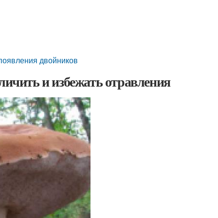
 появления двойников
тличить и избежать отравления