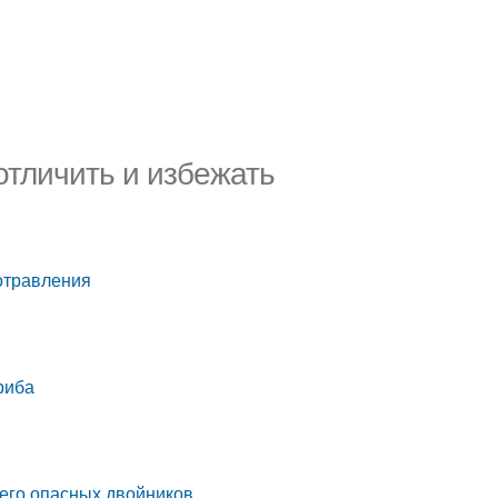
отличить и избежать
 отравления
риба
 его опасных двойников