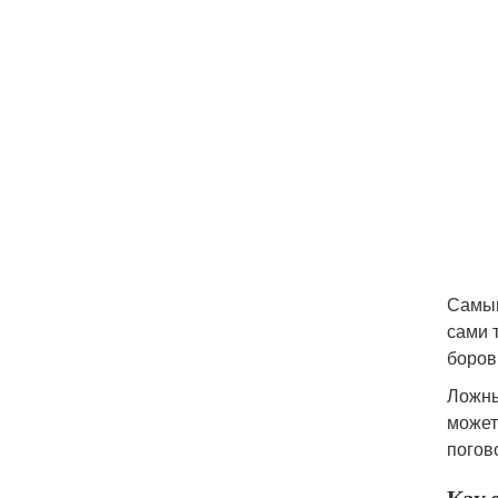
Самым
сами 
боров
Ложны
может
погов