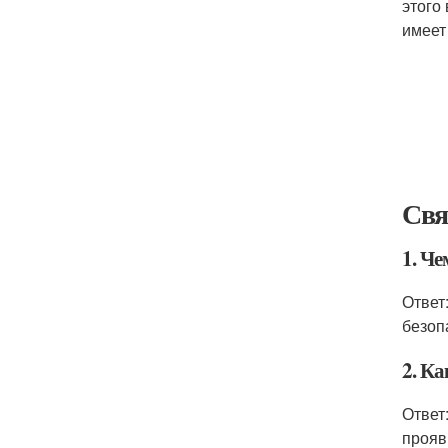
этого
имеет
Свя
1. Ч
Ответ
безоп
2. К
Ответ
прояв