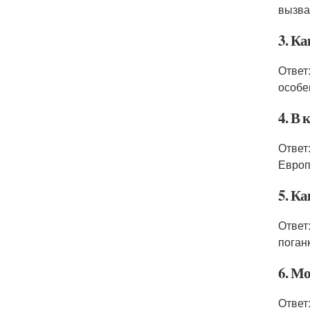
вызва
3. К
Ответ
особе
4. В 
Ответ
Европ
5. К
Ответ
поганк
6. М
Ответ