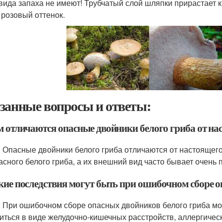
 вида запаха не имеют! Трубчатый слой шляпки прирастает
 розовый оттенок.
занные вопросы и ответы:
ем отличаются опасные двойники белого гриба от на
: Опасные двойники белого гриба отличаются от настоящег
асного белого гриба, а их внешний вид часто бывает очень 
акие последствия могут быть при ошибочном сборе 
: При ошибочном сборе опасных двойников белого гриба мог
иться в виде желудочно-кишечных расстройств, аллергичес