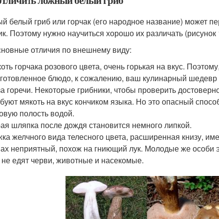
отличить ложный белый гриб
й белый гриб или горчак (его народное название) может п
ик. Поэтому нужно научиться хорошо их различать (рисунок 
сновные отличия по внешнему виду:
оть горчака розового цвета, очень горькая на вкус. Поэтому
готовленное блюдо, к сожалению, ваш кулинарный шедевр бу
за горечи. Некоторые грибники, чтобы проверить достоверно
буют мякоть на вкус кончиком языка. Но это опасный способ
овую полость водой.
ая шляпка после дождя становится немного липкой.
ка желчного вида телесного цвета, расширенная книзу, име
ах неприятный, похож на гниющий лук. Молодые же особи э
 не едят черви, животные и насекомые.