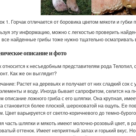
ок 1. Горчак отличается от боровика цветом мякоти и губки
ьзуя эту информацию, можно с легкостью проверить найден
 все найденные грибы тоже нужно тщательно осматривать в
ническое описание и фото
к относится к несъедобным представителям рода Телопил, 
онт. Как же он выглядит?
чание: Растет на деревьях и получает от них сладкий сок с
элементы и воду. Иногда бывает сапрофитом, селится на пн
м описание ложного гриба с его шляпки. Она крупная, име
а становится более плоской, шероховатой на ощупь. Ее пов
ам. Цвет варьируется от светло-коричневого до темно-бурого.
я часть шляпки и мякоть имеют молочно-розовый цвет, в р
оватый оттенок. Имеет неприятный запах и горький вкус. Н