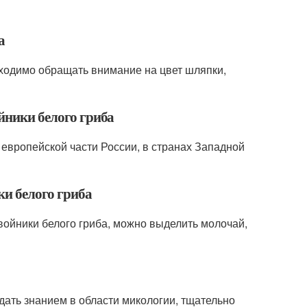
а
бходимо обращать внимание на цвет шляпки,
ойники белого гриба
 европейской части России, в странах Западной
ки белого гриба
войники белого гриба, можно выделить молочай,
дать знанием в области микологии, тщательно