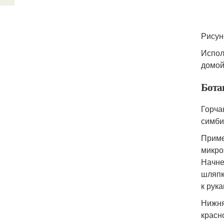
Рисун
Испол
домой
Бота
Горча
симби
Приме
микро
Начне
шляпк
к рук
Нижня
красн