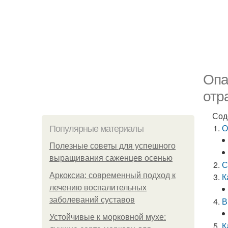
Опа
отр
Сод
О
Популярные материалы
Полезные советы для успешного
выращивания саженцев осенью
С
Аркоксиа: современный подход к
К
лечению воспалительных
заболеваний суставов
В
Устойчивые к морковной мухе:
К