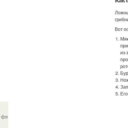
Как 
Ложны
грибн
Вот о
Мяк
при
из-
про
рот
Бур
Нож
Зап
Его
⇦