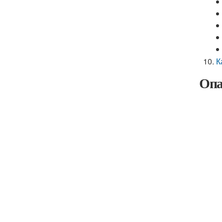
К
Опа