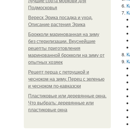
лучшие сорта моркови для
К
Подмосковья
К
Вереск Эрика посадка и уход.
Описание растения Эрика
Брокколи маринованная на зиму
без стерилизации. Вкуснейшие
рецепты приготовления
К
маринованной брокколи на зиму от
К
опытных хозяек
Рецепт перца с петрушкой и
чесноком на зиму. Перец с зеленью
и чесноком по-кавказски
Пластиковые или деревянные окна.
Что выбрать: деревянные или
пластиковые окна