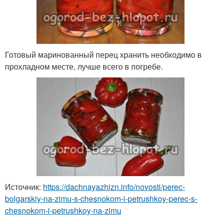
Готовый маринованный перец хранить необходимо в
прохладном месте, лучше всего в погребе.
Источник:
https://dachnayazhizn.info/novosti/perec-
bolgarskiy-na-zimu-s-chesnokom-i-petrushkoy-perec-s-
chesnokom-i-petrushkoy-na-zimu