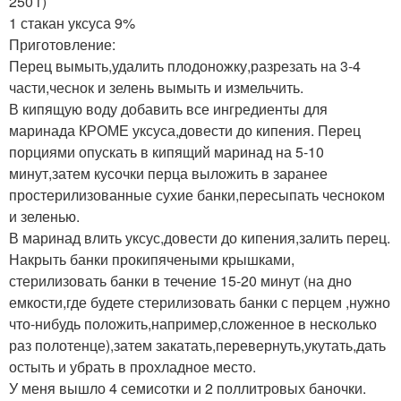
250 г)
1 стакан уксуса 9%
Приготовление:
Перец вымыть,удалить плодоножку,разрезать на 3-4
части,чеснок и зелень вымыть и измельчить.
В кипящую воду добавить все ингредиенты для
маринада КРОМЕ уксуса,довести до кипения. Перец
порциями опускать в кипящий маринад на 5-10
минут,затем кусочки перца выложить в заранее
простерилизованные сухие банки,пересыпать чесноком
и зеленью.
В маринад влить уксус,довести до кипения,залить перец.
Накрыть банки прокипячеными крышками,
стерилизовать банки в течение 15-20 минут (на дно
емкости,где будете стерилизовать банки с перцем ,нужно
что-нибудь положить,например,сложенное в несколько
раз полотенце),затем закатать,перевернуть,укутать,дать
остыть и убрать в прохладное место.
У меня вышло 4 семисотки и 2 поллитровых баночки.