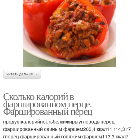
читать дальше →
Сколько калорий в
фаршированном перце.
Фаршированный перец
продукткалорийностьбелкижирыуглеводыперец
фаршированный свиным фаршем203,4 ккал11 г14,3 г7
гперец фаршированный говяжим фаршем113,3 ккал7