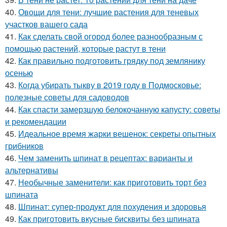
40.
Овощи для тени: лучшие растения для теневых
участков вашего сада
41.
Как сделать свой огород более разнообразным с
помощью растений, которые растут в тени
42.
Как правильно подготовить грядку под землянику
осенью
43.
Когда убирать тыкву в 2019 году в Подмосковье:
полезные советы для садоводов
44.
Как спасти замерзшую белокочанную капусту: советы
и рекомендации
45.
Идеальное время жарки вешенок: секреты опытных
грибников
46.
Чем заменить шпинат в рецептах: варианты и
альтернативы
47.
Необычные заменители: как приготовить торт без
шпината
48.
Шпинат: супер-продукт для похудения и здоровья
49.
Как приготовить вкусные бисквиты без шпината