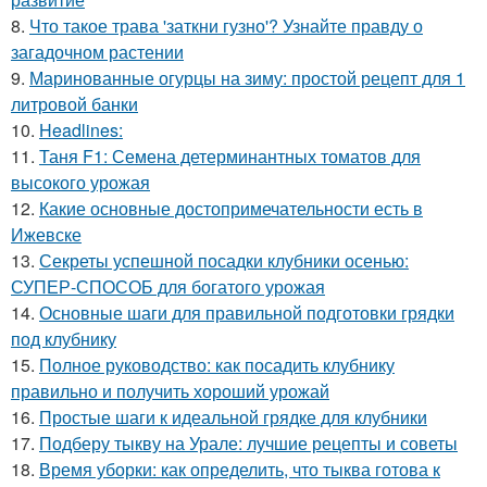
8.
Что такое трава 'заткни гузно'? Узнайте правду о
загадочном растении
9.
Маринованные огурцы на зиму: простой рецепт для 1
литровой банки
10.
Headlines:
11.
Таня F1: Семена детерминантных томатов для
высокого урожая
12.
Какие основные достопримечательности есть в
Ижевске
13.
Секреты успешной посадки клубники осенью:
СУПЕР-СПОСОБ для богатого урожая
14.
Основные шаги для правильной подготовки грядки
под клубнику
15.
Полное руководство: как посадить клубнику
правильно и получить хороший урожай
16.
Простые шаги к идеальной грядке для клубники
17.
Подберу тыкву на Урале: лучшие рецепты и советы
18.
Время уборки: как определить, что тыква готова к