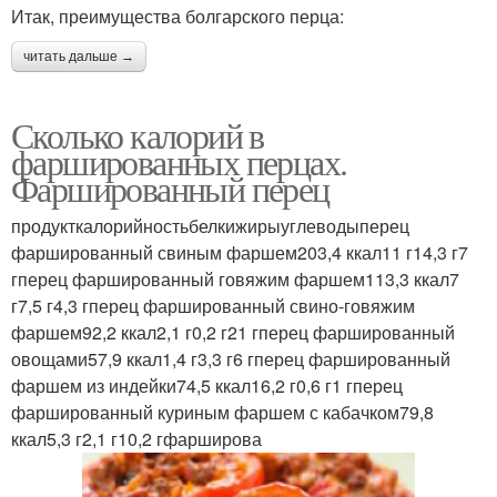
Итак, преимущества болгарского перца:
читать дальше →
Сколько калорий в
фаршированных перцах.
Фаршированный перец
продукткалорийностьбелкижирыуглеводыперец
фаршированный свиным фаршем203,4 ккал11 г14,3 г7
гперец фаршированный говяжим фаршем113,3 ккал7
г7,5 г4,3 гперец фаршированный свино-говяжим
фаршем92,2 ккал2,1 г0,2 г21 гперец фаршированный
овощами57,9 ккал1,4 г3,3 г6 гперец фаршированный
фаршем из индейки74,5 ккал16,2 г0,6 г1 гперец
фаршированный куриным фаршем с кабачком79,8
ккал5,3 г2,1 г10,2 гфарширова