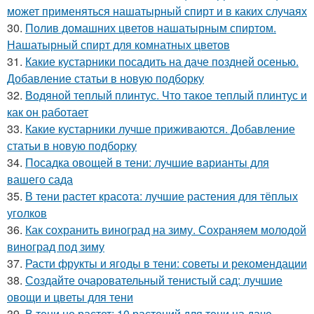
может применяться нашатырный спирт и в каких случаях
30.
Полив домашних цветов нашатырным спиртом.
Нашатырный спирт для комнатных цветов
31.
Какие кустарники посадить на даче поздней осенью.
Добавление статьи в новую подборку
32.
Водяной теплый плинтус. Что такое теплый плинтус и
как он работает
33.
Какие кустарники лучше приживаются. Добавление
статьи в новую подборку
34.
Посадка овощей в тени: лучшие варианты для
вашего сада
35.
В тени растет красота: лучшие растения для тёплых
уголков
36.
Как сохранить виноград на зиму. Сохраняем молодой
виноград под зиму
37.
Расти фрукты и ягоды в тени: советы и рекомендации
38.
Создайте очаровательный тенистый сад: лучшие
овощи и цветы для тени
39.
В тени не растет: 10 растений для тени на даче