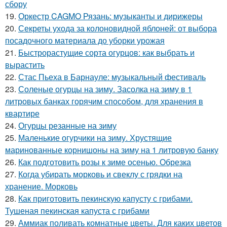
сбору
19.
Оркестр CAGMO Рязань: музыканты и дирижеры
20.
Секреты ухода за колоновидной яблоней: от выбора
посадочного материала до уборки урожая
21.
Быстрорастущие сорта огурцов: как выбрать и
вырастить
22.
Стас Пьеха в Барнауле: музыкальный фестиваль
23.
Соленые огурцы на зиму. Засолка на зиму в 1
литровых банках горячим способом, для хранения в
квартире
24.
Огурцы резанные на зиму
25.
Маленькие огурчики на зиму. Хрустящие
маринованные корнишоны на зиму на 1 литровую банку
26.
Как подготовить розы к зиме осенью. Обрезка
27.
Когда убирать морковь и свеклу с грядки на
хранение. Морковь
28.
Как приготовить пекинскую капусту с грибами.
Тушеная пекинская капуста с грибами
29.
Аммиак поливать комнатные цветы. Для каких цветов