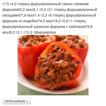
г7,5 г4,3 гперец фаршированный свино-говяжим
фаршем92,2 ккал2,1 г0,2 г21 гперец фаршированный
овощами57,9 ккал1,4 г3,3 г6 гперец фаршированный
фаршем из индейки74,5 ккал16,2 г0,6 г1 гперец
фаршированный куриным фаршем с кабачком79,8
ккал5,3 г2,1 г10,2 гфарширова
читать дальше →