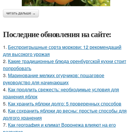
читать дальше →
Последние обновления на сайте:
1.
Беспроигрышные сорта моркови: 12 рекомендаций
для высокого урожая
2.
Какие традиционные блюда оренбургской кухни стоит
попробовать
3.
Маринование мелких огурчиков: пошаговое
руководство для начинающих
4.
Как продлить свежесть: необходимые условия для
хранения яблок
5.
Как хранить яблоки долго: 5 проверенных способов
6.
Как сохранить яблоки до весны: простые способы для
долгого хранения
7.
Как география и климат Воронежа влияют на его
развитие