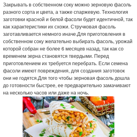
Закрывать в собственном соку можно зерновую фасоль
Половинки на зиму
Лук на зиму
разного сорта и цвета, а также спаржевую. Технология
заготовки красной и белой фасоли будет идентичной, так
как характеристики их схожи. Стручковая фасоль
заготавливается немного иначе.Для приготовления в
собственном соку желательно выбирать фасоль, урожай
Масло на зиму
Обалденные рецепты
которой собран не более 6 месяцев назад, так как со
временем зерна становятся твердыми. Перед
приготовлением их требуется перебрать. Если семена
фасоли имеют повреждения, для создания заготовок
они не годятся.Для того чтобы зерновая фасоль дошла
до готовности быстрее, ее предварительно замачивают
на несколько часов или даже на ночь.