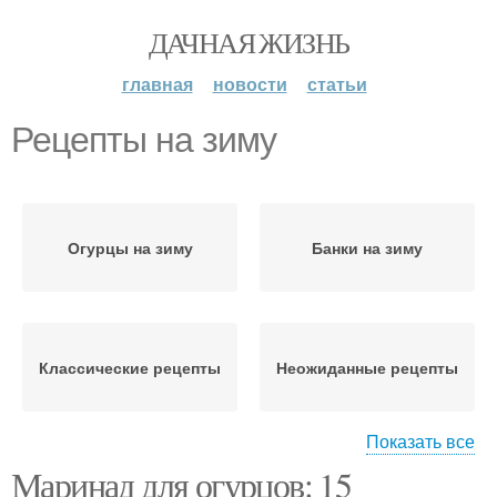
ДАЧНАЯ ЖИЗНЬ
главная
новости
статьи
Рецепты на зиму
Огурцы на зиму
Банки на зиму
Классические рецепты
Неожиданные рецепты
Показать все
Маринад для огурцов: 15
Огурцов на зиму
Сок на зиму