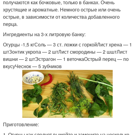
получаются как бочковые, только в банках. Очень
хрустящие и ароматные. Немного острые или очень
острые, в зависимости от количества добавленного
перца.
Ингредиенты на 3-х литровую банку:
Огурцы -1,5 кгСоль — 3 ст. ложки с горкойЛист хрена — 1
штЗонтик укропа — 2 штЛист смородины — 2 шштЛист
вишни — 2 штЭстрагон — 1 веточкаОстрый перец — по
вкусуЧеснок — 5 зубчиков
Приготовление:
1. Огурцы как следует вымойте и замочите на несколько