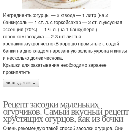
Ингредиенты:огурцы — 2 кгвода — 1 литр (на 2
банки)соль — 1 ст. л. с горкойсахар — 2 ст. л.уксусная
эссенция (70%) — 1 ч. л. (на 1 банку)перец
горошкомгвоздика — 2-3 шт.листья
хренакинзаукропчеснокВ хорошо промытые с содой
банки на дно кладем нарезанную зелень укропа и кинзы
и несколько долек чеснока.
Крышки для закатывания необходимо заранее
прокипятить
читать дальше →
Рецепт засолки маленьких
огурчиков. Самый вкусный рецепт
хрустящих огурцов, как из бочки
Очень рекомендую такой способ засолки огурцов. Они