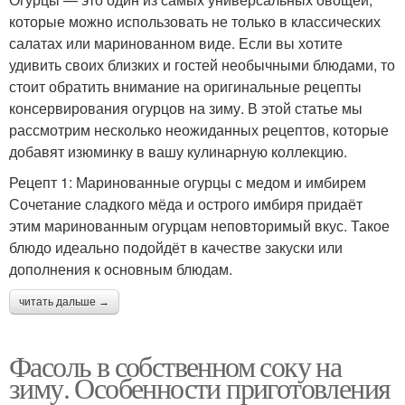
которые можно использовать не только в классических
салатах или маринованном виде. Если вы хотите
Смородины на зиму
Салат на зиму
удивить своих близких и гостей необычными блюдами, то
стоит обратить внимание на оригинальные рецепты
консервирования огурцов на зиму. В этой статье мы
рассмотрим несколько неожиданных рецептов, которые
Заготовка на зиму
Засолка на зиму
добавят изюминку в вашу кулинарную коллекцию.
Рецепт 1: Маринованные огурцы с медом и имбирем
Сочетание сладкого мёда и острого имбиря придаёт
этим маринованным огурцам неповторимый вкус. Такое
Рецепты в литровых
Помидоры на зиму
блюдо идеально подойдёт в качестве закуски или
банках
дополнения к основным блюдам.
читать дальше →
Заготовки на зиму
Груши на зиму
Фасоль в собственном соку на
зиму. Особенности приготовления