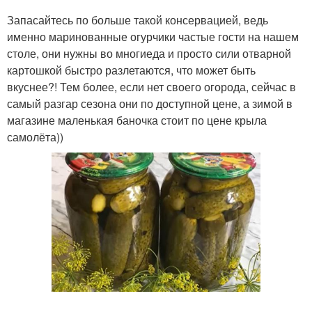
Запасайтесь по больше такой консервацией, ведь
именно маринованные огурчики частые гости на нашем
столе, они нужны во многиеда и просто сили отварной
Горчица на зиму
Рецепт с фото
картошкой быстро разлетаются, что может быть
вкуснее?! Тем более, если нет своего огорода, сейчас в
самый разгар сезона они по доступной цене, а зимой в
магазине маленькая баночка стоит по цене крыла
Петрушка на зиму
Чеснок на зиму
самолёта))
Перец на зиму
Рецепты с базиликом
Рецепты с фото
Огурчики на зиму