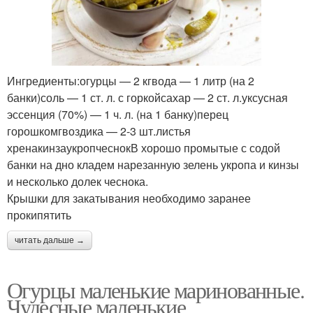
Ингредиенты:огурцы — 2 кгвода — 1 литр (на 2
банки)соль — 1 ст. л. с горкойсахар — 2 ст. л.уксусная
эссенция (70%) — 1 ч. л. (на 1 банку)перец
горошкомгвоздика — 2-3 шт.листья
хренакинзаукропчеснокВ хорошо промытые с содой
банки на дно кладем нарезанную зелень укропа и кинзы
и несколько долек чеснока.
Крышки для закатывания необходимо заранее
прокипятить
читать дальше →
Огурцы маленькие маринованные.
Чудесные маленькие